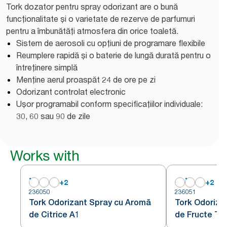
Tork dozator pentru spray odorizant are o bună
funcționalitate și o varietate de rezerve de parfumuri
pentru a îmbunătăți atmosfera din orice toaletă.
Sistem de aerosoli cu opțiuni de programare flexibile
Reumplere rapidă și o baterie de lungă durată pentru o
întreținere simplă
Menține aerul proaspăt 24 de ore pe zi
Odorizant controlat electronic
Ușor programabil conform specificațiilor individuale:
30, 60 sau 90 de zile
Works with
+
2
+
2
236050
236051
Tork Odorizant Spray cu Aromă
Tork Odoriza
de Citrice A1
de Fructe Tr