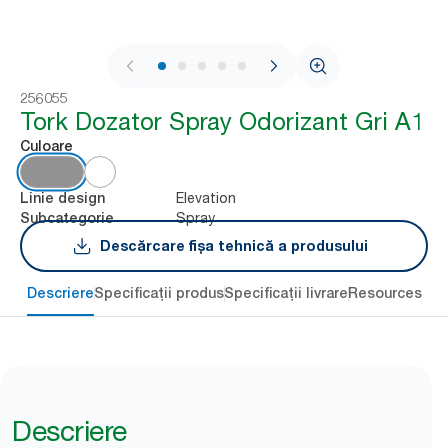
1 / 5
256055
Tork Dozator Spray Odorizant Gri A1
Culoare
Elevation
Linie design
Spray
Subcategorie
Descărcare fișa tehnică a produsului
Descriere
Specificații produs
Specificații livrare
Resources
Descriere