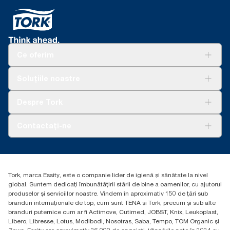
Ce oferim
Soluții
Soluțiile noastre
Sustenabilitate
Tork Clean Care
AD-a-Glance
Despre Tork
Curățarea Tork Vision
Despre noi
Contactați-ne
Povești de succes
torkcontact@essity.com
Essity Hungary Kft. Professional Hygiene
H-1021 Budapest
Tork, marca Essity, este o companie lider de igienă și sănătate la nivel
Budakeszi út 51.
global. Suntem dedicați îmbunătățirii stării de bine a oamenilor, cu ajutorul
produselor și serviciilor noastre. Vindem în aproximativ 150 de țări sub
branduri internaționale de top, cum sunt TENA și Tork, precum și sub alte
branduri puternice cum ar fi Actimove, Cutimed, JOBST, Knix, Leukoplast,
Libero, Libresse, Lotus, Modibodi, Nosotras, Saba, Tempo, TOM Organic și