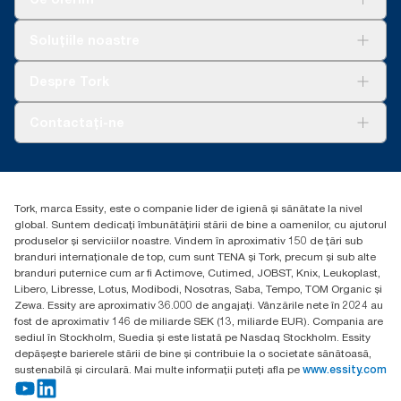
Soluții
Soluțiile noastre
Sustenabilitate
Tork Clean Care
AD-a-Glance
Despre Tork
Curățarea Tork Vision
Despre noi
Contactați-ne
Povești de succes
torkcontact@essity.com
Essity Hungary Kft. Professional Hygiene
H-1021 Budapest
Tork, marca Essity, este o companie lider de igienă și sănătate la nivel
Budakeszi út 51.
global. Suntem dedicați îmbunătățirii stării de bine a oamenilor, cu ajutorul
produselor și serviciilor noastre. Vindem în aproximativ 150 de țări sub
branduri internaționale de top, cum sunt TENA și Tork, precum și sub alte
branduri puternice cum ar fi Actimove, Cutimed, JOBST, Knix, Leukoplast,
Libero, Libresse, Lotus, Modibodi, Nosotras, Saba, Tempo, TOM Organic și
Zewa. Essity are aproximativ 36.000 de angajați. Vânzările nete în 2024 au
fost de aproximativ 146 de miliarde SEK (13, miliarde EUR). Compania are
sediul în Stockholm, Suedia și este listată pe Nasdaq Stockholm. Essity
depășește barierele stării de bine și contribuie la o societate sănătoasă,
sustenabilă și circulară. Mai multe informații puteți afla pe
www.essity.com