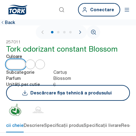
Conectare
Back
1 / 4
257011
Tork odorizant constant Blossom
Culoare
Cartuș
Subcategorie
Blossom
Parfum
6
Unități per cutie
Descărcare fișa tehnică a produsului
eficii cheie
Descriere
Specificații produs
Specificații livrare
Resour