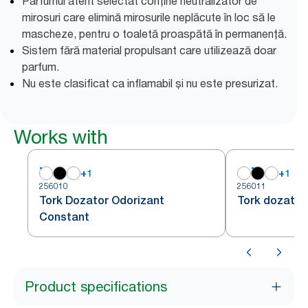
Parfumul atent selectat conține neutralizator de
mirosuri care elimină mirosurile neplăcute în loc să le
mascheze, pentru o toaletă proaspătă în permanență.
Sistem fără material propulsant care utilizează doar
parfum.
Nu este clasificat ca inflamabil și nu este presurizat.
Works with
+
1
+
1
256010
256011
Tork Dozator Odorizant
Tork dozator
Constant
Product specifications