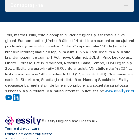
Despre noi
Contactați-ne
Povești de succes
torkcontact@essity.com
Essity Hungary Kft. Professional Hygiene
H-1021 Budapest
Tork, marca Essity, este o companie lider de igienă și sănătate la nivel
Budakeszi út 51.
global. Suntem dedicați îmbunătățirii stării de bine a oamenilor, cu ajutorul
produselor și serviciilor noastre. Vindem în aproximativ 150 de țări sub
branduri internaționale de top, cum sunt TENA și Tork, precum și sub alte
branduri puternice cum ar fi Actimove, Cutimed, JOBST, Knix, Leukoplast,
Libero, Libresse, Lotus, Modibodi, Nosotras, Saba, Tempo, TOM Organic și
Zewa. Essity are aproximativ 36.000 de angajați. Vânzările nete în 2024 au
fost de aproximativ 146 de miliarde SEK (13, miliarde EUR). Compania are
sediul în Stockholm, Suedia și este listată pe Nasdaq Stockholm. Essity
depășește barierele stării de bine și contribuie la o societate sănătoasă,
sustenabilă și circulară. Mai multe informații puteți afla pe
www.essity.com
© Essity Hygiene and Health AB
Termeni de utilizare
Politica de confidențialitate