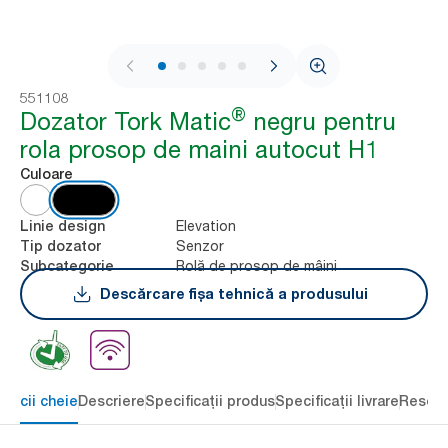
1 / 8
551108
®
Dozator Tork Matic
negru pentru
rola prosop de maini autocut H1
Culoare
Elevation
Linie design
Senzor
Tip dozator
Rolă de prosop de mâini
Subcategorie
Descărcare fișa tehnică a produsului
eficii cheie
Descriere
Specificații produs
Specificații livrare
Resour