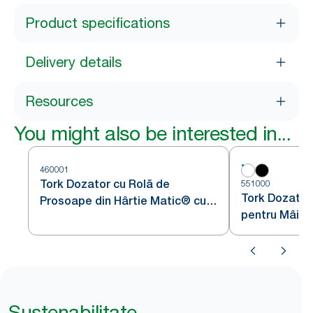
Product specifications
Delivery details
Resources
You might also be interested in...
460001
Tork Dozator cu Rolă de
551000
Tork Dozator
Prosoape din Hârtie Matic® cu
pentru Mâini
senzor Intuition din Oțel
Alb H1
Inoxidabil H1
Sustenabilitate