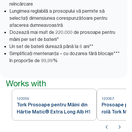
reîncărcare
Lungimea reglabilă a prosopului vă permite să
selectați dimensiunea corespunzătoare pentru
afacerea dumneavoastră
Dozează mai mult de 220.000 de prosoape pentru
mâini per set de baterii*
Un set de baterii durează până la 6 ani**
Simplificați mentenanța – cu dozarea fără blocaje***
în proporție de 99,99%
Works with
120059
120067
Tork Prosoape pentru Mâini din
Prosoape pen
Hârtie Matic® Extra Long Alb H1
rolă Tork Ma