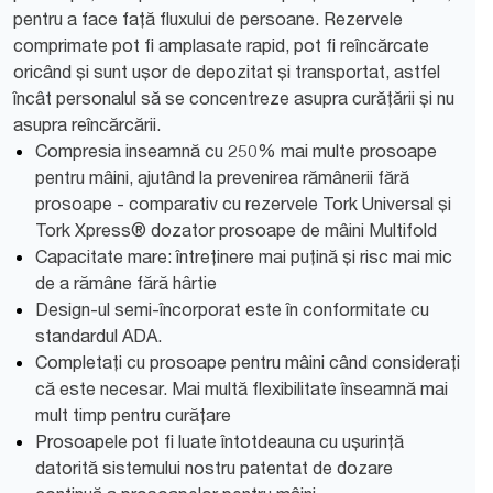
pentru a face față fluxului de persoane. Rezervele
comprimate pot fi amplasate rapid, pot fi reîncărcate
oricând și sunt ușor de depozitat și transportat, astfel
încât personalul să se concentreze asupra curățării și nu
asupra reîncărcării.
Compresia inseamnă cu 250% mai multe prosoape
pentru mâini, ajutând la prevenirea rămânerii fără
prosoape - comparativ cu rezervele Tork Universal și
Tork Xpress® dozator prosoape de mâini Multifold
Capacitate mare: întreținere mai puțină și risc mai mic
de a rămâne fără hârtie
Design-ul semi-încorporat este în conformitate cu
standardul ADA.
Completați cu prosoape pentru mâini când considerați
că este necesar. Mai multă flexibilitate înseamnă mai
mult timp pentru curățare
Prosoapele pot fi luate întotdeauna cu ușurință
datorită sistemului nostru patentat de dozare