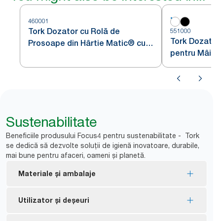
460001
Tork Dozator cu Rolă de
551000
Tork Dozator
Prosoape din Hârtie Matic® cu
pentru Mâini
senzor Intuition din Oțel
Alb H1
Inoxidabil H1
Sustenabilitate
Beneficiile produsului Focus4 pentru sustenabilitate - Tork
se dedică să dezvolte soluții de igienă inovatoare, durabile,
mai bune pentru afaceri, oameni și planetă.
Materiale și ambalaje
Rezerve certificate cu Eticheta ecologică UE
Utilizator și deșeuri
Ecolabel – impact redus asupra mediului pe
parcursul ciclului de viață al produsului