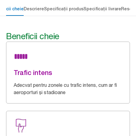
eficii cheie
Descriere
Specificații produs
Specificații livrare
Resour
Beneficii cheie
Trafic intens
Adecvat pentru zonele cu trafic intens, cum ar fi
aeroporturi și stadioane