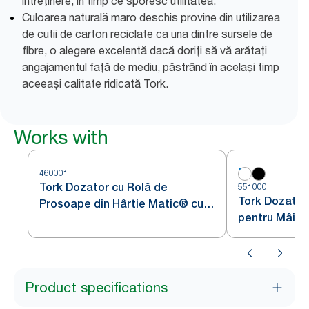
întreținere, în timp ce sporesc utilitatea.
Culoarea naturală maro deschis provine din utilizarea
de cutii de carton reciclate ca una dintre sursele de
fibre, o alegere excelentă dacă doriți să vă arătați
angajamentul față de mediu, păstrând în același timp
aceeași calitate ridicată Tork.
Works with
460001
Tork Dozator cu Rolă de
551000
Tork Dozator
Prosoape din Hârtie Matic® cu
pentru Mâini
senzor Intuition din Oțel
Alb H1
Inoxidabil H1
Product specifications