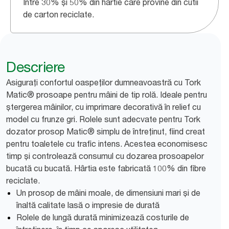
Între 30% și 50% din hârtie care provine din cutii
de carton reciclate.
Descriere
Asigurați confortul oaspeților dumneavoastră cu Tork
Matic® prosoape pentru mâini de tip rolă. Ideale pentru
ștergerea mâinilor, cu imprimare decorativă în relief cu
model cu frunze gri. Rolele sunt adecvate pentru Tork
dozator prosop Matic® simplu de întreținut, fiind creat
pentru toaletele cu trafic intens. Acestea economisesc
timp și controlează consumul cu dozarea prosoapelor
bucată cu bucată. Hârtia este fabricată 100% din fibre
reciclate.
Un prosop de mâini moale, de dimensiuni mari și de
înaltă calitate lasă o impresie de durată
Rolele de lungă durată minimizează costurile de