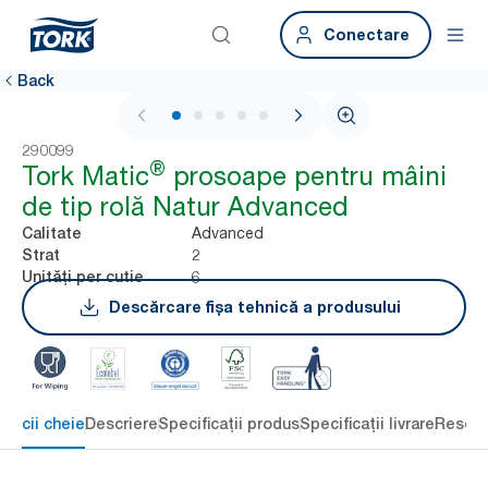
Conectare
Back
1 / 7
290099
®
Tork Matic
prosoape pentru mâini
de tip rolă Natur Advanced
Advanced
Calitate
2
Strat
6
Unități per cutie
Descărcare fișa tehnică a produsului
eficii cheie
Descriere
Specificații produs
Specificații livrare
Resour