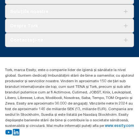
rezervelor Tork Matic® (H1) înainte de începerea achiziționării
de energie electrică regenerabilă, verificată și corelată prin
Soluții
Soluțiile noastre
garanții de proveniență, pentru operațiunile noastre de fabricare
Sustenabilitate
a hârtiei. Reducerile amprentei de carbon rezultate au fost
Tork Clean Care
AD-a-Glance
cuantificate într-o evaluare a ciclului de viață de la început până
Despre Tork
la sfârșit, evaluată de o terță parte.
Curățarea Tork Vision
Despre noi
Contactați-ne
Povești de succes
torkcontact@essity.com
Essity Hungary Kft. Professional Hygiene
H-1021 Budapest
Tork, marca Essity, este o companie lider de igienă și sănătate la nivel
Budakeszi út 51.
global. Suntem dedicați îmbunătățirii stării de bine a oamenilor, cu ajutorul
produselor și serviciilor noastre. Vindem în aproximativ 150 de țări sub
branduri internaționale de top, cum sunt TENA și Tork, precum și sub alte
branduri puternice cum ar fi Actimove, Cutimed, JOBST, Knix, Leukoplast,
Libero, Libresse, Lotus, Modibodi, Nosotras, Saba, Tempo, TOM Organic și
Zewa. Essity are aproximativ 36.000 de angajați. Vânzările nete în 2024 au
fost de aproximativ 146 de miliarde SEK (13, miliarde EUR). Compania are
sediul în Stockholm, Suedia și este listată pe Nasdaq Stockholm. Essity
depășește barierele stării de bine și contribuie la o societate sănătoasă,
sustenabilă și circulară. Mai multe informații puteți afla pe
www.essity.com