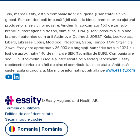
rezervelor Tork Xpress® Multifold (H2) înainte de începerea
Essity Hungary Kft. Professional Hygiene
achiziționării de energie electrică regenerabilă, verificată și
H-1021 Budapest
corelată prin garanții de proveniență, pentru operațiunile
Tork, marca Essity, este o companie lider de igienă și sănătate la nivel
Budakeszi út 51.
noastre de fabricare a hârtiei. Reducerile amprentei de carbon
global. Suntem dedicați îmbunătățirii stării de bine a oamenilor, cu ajutorul
rezultate au fost cuantificate într-o evaluare a ciclului de viață
produselor și serviciilor noastre. Vindem în aproximativ 150 de țări sub
de la început până la sfârșit, evaluată de o terță parte.
branduri internaționale de top, cum sunt TENA și Tork, precum și sub alte
branduri puternice cum ar fi Actimove, Cutimed, JOBST, Knix, Leukoplast,
Libero, Libresse, Lotus, Modibodi, Nosotras, Saba, Tempo, TOM Organic și
Zewa. Essity are aproximativ 36.000 de angajați. Vânzările nete în 2024 au
fost de aproximativ 146 de miliarde SEK (13, miliarde EUR). Compania are
sediul în Stockholm, Suedia și este listată pe Nasdaq Stockholm. Essity
depășește barierele stării de bine și contribuie la o societate sănătoasă,
sustenabilă și circulară. Mai multe informații puteți afla pe
www.essity.com
© Essity Hygiene and Health AB
Termeni de utilizare
Politica de confidențialitate
Setări module cookie
Romania | România