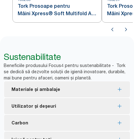
Tork Prosoape pentru
Tork Prosoap
Mâini Xpress® Soft Multifold Alb
Mâini Xpress
H2
Multifold Alb
Sustenabilitate
Beneficiile produsului Focus4 pentru sustenabilitate - Tork
se dedică să dezvolte soluții de igienă inovatoare, durabile,
mai bune pentru afaceri, oameni și planetă.
Materiale și ambalaje
Rezerve certificate cu Eticheta ecologică UE
Utilizator și deșeuri
Ecolabel – impact redus asupra mediului pe
parcursul ciclului de viață al produsului
Reduceți frecvența de realimentare cu un sistem
Carbon
FSC® certified refills – made from responsibly
de dozare bucată cu bucată care ajută la controlul
sourced fiber.
*
consumului și la reducerea risipei.
Dozatoare neutre ca amprentă de carbon din