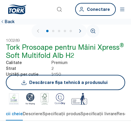
Conectare
Back
1 / 7
100289
®
Tork Prosoape pentru Mâini Xpress
Soft Multifold Alb H2
Premium
Calitate
2
Strat
3150
Unități per cutie
Descărcare fișa tehnică a produsului
eficii cheie
Descriere
Specificații produs
Specificații livrare
Resour