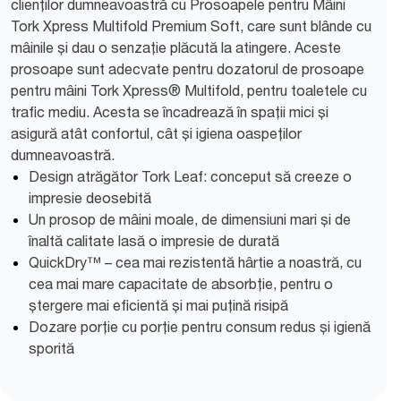
clienților dumneavoastră cu Prosoapele pentru Mâini
Tork Xpress Multifold Premium Soft, care sunt blânde cu
mâinile și dau o senzație plăcută la atingere. Aceste
prosoape sunt adecvate pentru dozatorul de prosoape
pentru mâini Tork Xpress® Multifold, pentru toaletele cu
trafic mediu. Acesta se încadrează în spații mici și
asigură atât confortul, cât și igiena oaspeților
dumneavoastră.
Design atrăgător Tork Leaf: conceput să creeze o
impresie deosebită
Un prosop de mâini moale, de dimensiuni mari și de
înaltă calitate lasă o impresie de durată
QuickDry™ – cea mai rezistentă hârtie a noastră, cu
cea mai mare capacitate de absorbție, pentru o
ștergere mai eficientă și mai puțină risipă
Dozare porție cu porție pentru consum redus și igienă
sporită