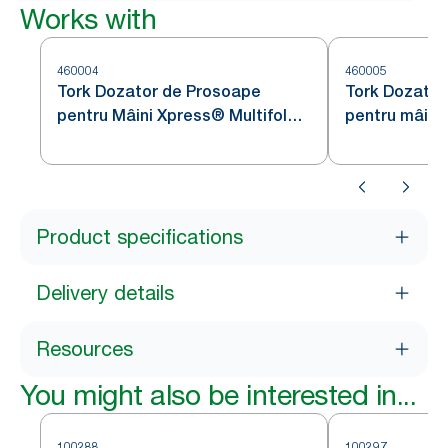
Works with
460004
460005
Tork Dozator de Prosoape
Tork Dozator
pentru Mâini Xpress® Multifold
pentru mâini
din Oțel Inoxidabil H2
Countertop Mu
Inoxidabil H2
Product specifications
Delivery details
Resources
You might also be interested in...
100288
100297