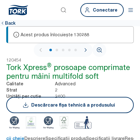
Conectare
Back
Acest produs înlocuiește
130288
1 / 7
120454
®
Tork Xpress
prosoape comprimate
pentru mâini multifold soft
Advanced
Calitate
2
Strat
2400
Unități per cutie
Descărcare fișa tehnică a produsului
eficii cheie
Descriere
Specificații produs
Specificații livrare
Resour