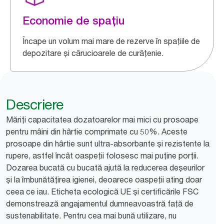
Economie de spațiu
Încape un volum mai mare de rezerve în spațiile de
depozitare și cărucioarele de curățenie.
Descriere
Măriți capacitatea dozatoarelor mai mici cu prosoape
pentru mâini din hârtie comprimate cu 50%. Aceste
prosoape din hârtie sunt ultra-absorbante și rezistente la
rupere, astfel încât oaspeții folosesc mai puține porții.
Dozarea bucată cu bucată ajută la reducerea deșeurilor
și la îmbunătățirea igienei, deoarece oaspeții ating doar
ceea ce iau. Eticheta ecologică UE și certificările FSC
demonstrează angajamentul dumneavoastră față de
sustenabilitate. Pentru cea mai bună utilizare, nu