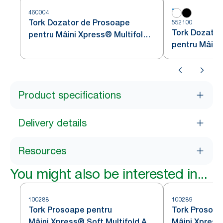
460004
Tork Dozator de Prosoape
552100
Tork Dozator
pentru Mâini Xpress® Multifold
pentru Mâini
din Oțel Inoxidabil H2
Mini Alb H2
Product specifications
Delivery details
Resources
You might also be interested in...
100288
100289
Tork Prosoape pentru
Tork Prosoap
Mâini Xpress® Soft Multifold Alb
Mâini Xpress®