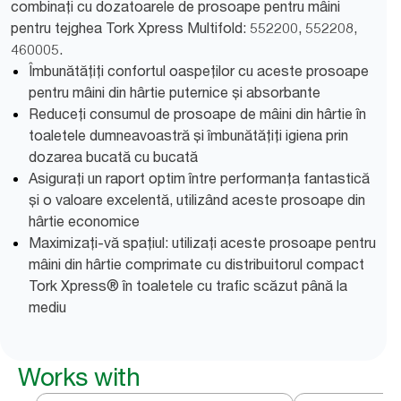
combinați cu dozatoarele de prosoape pentru mâini
pentru tejghea Tork Xpress Multifold: 552200, 552208,
460005.
Îmbunătățiți confortul oaspeților cu aceste prosoape
pentru mâini din hârtie puternice și absorbante
Reduceți consumul de prosoape de mâini din hârtie în
toaletele dumneavoastră și îmbunătățiți igiena prin
dozarea bucată cu bucată
Asigurați un raport optim între performanța fantastică
și o valoare excelentă, utilizând aceste prosoape din
hârtie economice
Maximizați-vă spațiul: utilizați aceste prosoape pentru
mâini din hârtie comprimate cu distribuitorul compact
Tork Xpress® în toaletele cu trafic scăzut până la
mediu
Works with