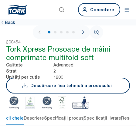
Conectare
Back
1 / 7
600454
Tork Xpress Prosoape de mâini
comprimate multifold soft
Advanced
Calitate
2
Strat
1200
Unități per cutie
Descărcare fișa tehnică a produsului
eficii cheie
Descriere
Specificații produs
Specificații livrare
Resour