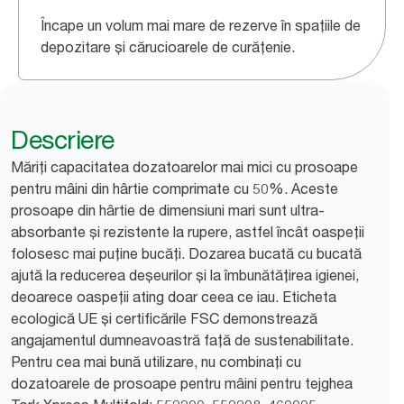
Încape un volum mai mare de rezerve în spațiile de
depozitare și cărucioarele de curățenie.
Descriere
Măriți capacitatea dozatoarelor mai mici cu prosoape
pentru mâini din hârtie comprimate cu 50%. Aceste
prosoape din hârtie de dimensiuni mari sunt ultra-
absorbante și rezistente la rupere, astfel încât oaspeții
folosesc mai puține bucăți. Dozarea bucată cu bucată
ajută la reducerea deșeurilor și la îmbunătățirea igienei,
deoarece oaspeții ating doar ceea ce iau. Eticheta
ecologică UE și certificările FSC demonstrează
angajamentul dumneavoastră față de sustenabilitate.
Pentru cea mai bună utilizare, nu combinați cu
dozatoarele de prosoape pentru mâini pentru tejghea