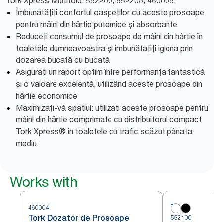
Tork Xpress Multifold: 552200, 552208, 460005.
Îmbunătățiți confortul oaspeților cu aceste prosoape
pentru mâini din hârtie puternice și absorbante
Reduceți consumul de prosoape de mâini din hârtie în
toaletele dumneavoastră și îmbunătățiți igiena prin
dozarea bucată cu bucată
Asigurați un raport optim între performanța fantastică
și o valoare excelentă, utilizând aceste prosoape din
hârtie economice
Maximizați-vă spațiul: utilizați aceste prosoape pentru
mâini din hârtie comprimate cu distribuitorul compact
Tork Xpress® în toaletele cu trafic scăzut până la
mediu
Works with
460004
Tork Dozator de Prosoape
552100