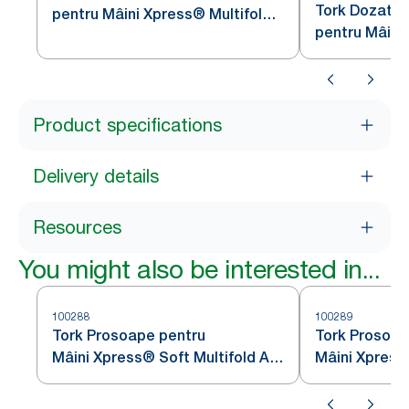
Tork Dozator
pentru Mâini Xpress® Multifold
pentru Mâini
din Oțel Inoxidabil H2
Mini Alb H2
Product specifications
Delivery details
Resources
You might also be interested in...
100288
100289
Tork Prosoape pentru
Tork Prosoap
Mâini Xpress® Soft Multifold Alb
Mâini Xpress®
H2
H2