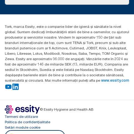
Povești de succes
torkcontact@essity.com
Essity Hungary Kft. Professional Hygiene
H-1021 Budapest
Tork, marca Essity, este o companie lider de igienă și sănătate la nivel
Budakeszi út 51.
global. Suntem dedicați îmbunătățirii stării de bine a oamenilor, cu ajutorul
produselor și serviciilor noastre. Vindem în aproximativ 150 de țări sub
branduri internaționale de top, cum sunt TENA și Tork, precum și sub alte
branduri puternice cum ar fi Actimove, Cutimed, JOBST, Knix, Leukoplast,
Libero, Libresse, Lotus, Modibodi, Nosotras, Saba, Tempo, TOM Organic și
Zewa. Essity are aproximativ 36.000 de angajați. Vânzările nete în 2024 au
fost de aproximativ 146 de miliarde SEK (13, miliarde EUR). Compania are
sediul în Stockholm, Suedia și este listată pe Nasdaq Stockholm. Essity
depășește barierele stării de bine și contribuie la o societate sănătoasă,
sustenabilă și circulară. Mai multe informații puteți afla pe
www.essity.com
© Essity Hygiene and Health AB
Termeni de utilizare
Politica de confidențialitate
Setări module cookie