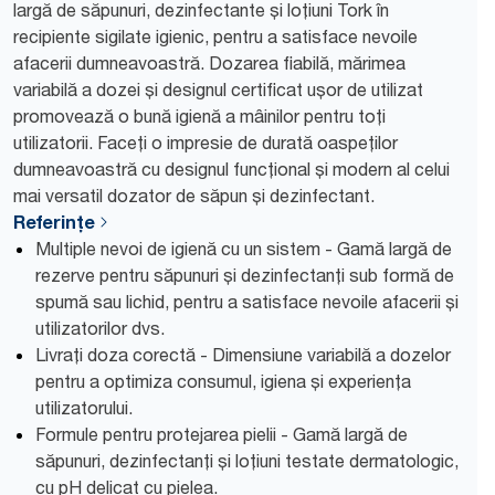
largă de săpunuri, dezinfectante și loțiuni Tork în
recipiente sigilate igienic, pentru a satisface nevoile
afacerii dumneavoastră. Dozarea fiabilă, mărimea
variabilă a dozei și designul certificat ușor de utilizat
promovează o bună igienă a mâinilor pentru toți
utilizatorii. Faceți o impresie de durată oaspeților
dumneavoastră cu designul funcțional și modern al celui
mai versatil dozator de săpun și dezinfectant.
Referințe
Multiple nevoi de igienă cu un sistem - Gamă largă de
rezerve pentru săpunuri și dezinfectanți sub formă de
spumă sau lichid, pentru a satisface nevoile afacerii și
utilizatorilor dvs.
Livrați doza corectă - Dimensiune variabilă a dozelor
pentru a optimiza consumul, igiena și experiența
utilizatorului.
Formule pentru protejarea pielii - Gamă largă de
săpunuri, dezinfectanți și loțiuni testate dermatologic,
cu pH delicat cu pielea.