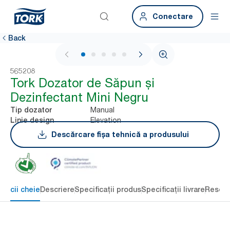
Conectare
Back
1 / 5
565208
Tork Dozator de Săpun și
Dezinfectant Mini Negru
Manual
Tip dozator
Elevation
Linie design
Descărcare fișa tehnică a produsului
eficii cheie
Descriere
Specificații produs
Specificații livrare
Resour