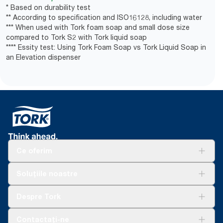
* Based on durability test
** According to specification and ISO16128, including water
*** When used with Tork foam soap and small dose size
compared to Tork S2 with Tork liquid soap
**** Essity test: Using Tork Foam Soap vs Tork Liquid Soap in
an Elevation dispenser
Ce oferim
Soluții
Soluțiile noastre
Sustenabilitate
Tork Clean Care
AD-a-Glance
Despre Tork
Curățarea Tork Vision
Despre noi
Contactați-ne