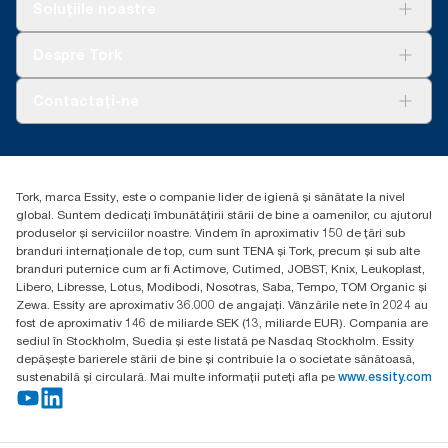
Soluții
Soluțiile noastre
Sustenabilitate
Tork Clean Care
AD-a-Glance
Despre Tork
Curățarea Tork Vision
Despre noi
Contactați-ne
Povești de succes
torkcontact@essity.com
Essity Hungary Kft. Professional Hygiene
H-1021 Budapest
Tork, marca Essity, este o companie lider de igienă și sănătate la nivel
Budakeszi út 51.
global. Suntem dedicați îmbunătățirii stării de bine a oamenilor, cu ajutorul
produselor și serviciilor noastre. Vindem în aproximativ 150 de țări sub
branduri internaționale de top, cum sunt TENA și Tork, precum și sub alte
branduri puternice cum ar fi Actimove, Cutimed, JOBST, Knix, Leukoplast,
Libero, Libresse, Lotus, Modibodi, Nosotras, Saba, Tempo, TOM Organic și
Zewa. Essity are aproximativ 36.000 de angajați. Vânzările nete în 2024 au
fost de aproximativ 146 de miliarde SEK (13, miliarde EUR). Compania are
sediul în Stockholm, Suedia și este listată pe Nasdaq Stockholm. Essity
depășește barierele stării de bine și contribuie la o societate sănătoasă,
sustenabilă și circulară. Mai multe informații puteți afla pe
www.essity.com