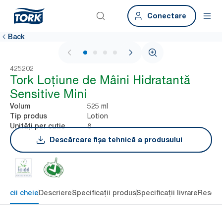
Conectare
Back
1 / 4
425202
Tork Loțiune de Mâini Hidratantă
Sensitive Mini
525 ml
Volum
Lotion
Tip produs
8
Unități per cutie
Descărcare fișa tehnică a produsului
eficii cheie
Descriere
Specificații produs
Specificații livrare
Resour