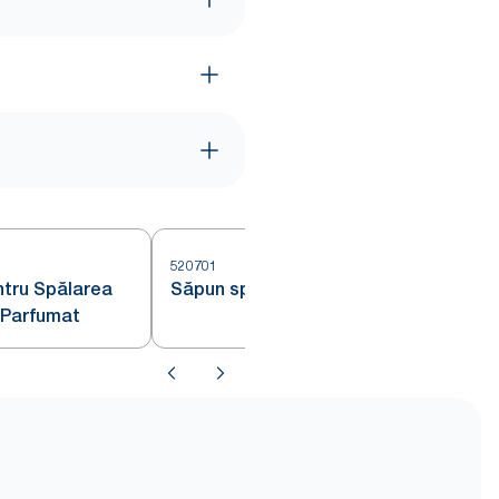
520701
5
tru Spălarea
Săpun spumă Tork Sensitive
t Parfumat