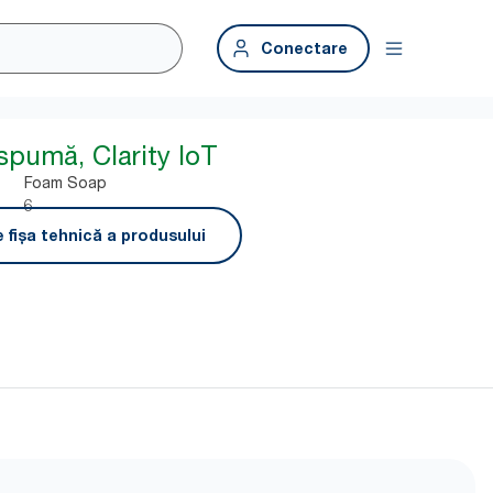
Conectare
spumă, Clarity IoT
Foam Soap
6
 fișa tehnică a produsului