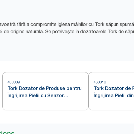
eavostră fără a compromite igiena mâinilor cu Tork săpun spumă,
% de origine naturală. Se potrivește în dozatoarele Tork de săp
460009
460010
Tork Dozator de Produse pentru
Tork Dozator de 
Îngrijirea Pielii cu Senzor
Îngrijirea Pielii di
Intuition™ din Oțel Inoxidabil S4
S4
tions