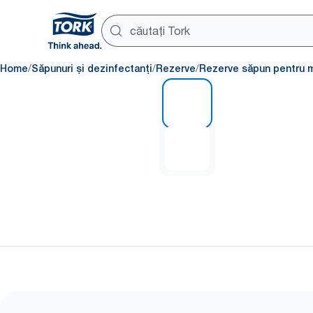
/
/
/
Home
Săpunuri și dezinfectanți
Rezerve
Rezerve săpun pentru m
1 of 2