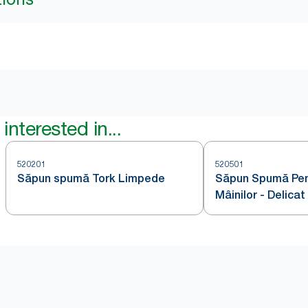
interested in...
520201
520501
Săpun spumă Tork Limpede
Săpun Spumă Pen
Mâinilor - Delica