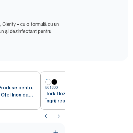
 Clarity - cu o formulă cu un
un și dezinfectant pentru
Produse pentru
561600
5
Tork Dozator de Produse pentru
n Oțel Inoxidabil
Îngrijirea Pielii cu Senzor
Î
Intuition™ Alb S4