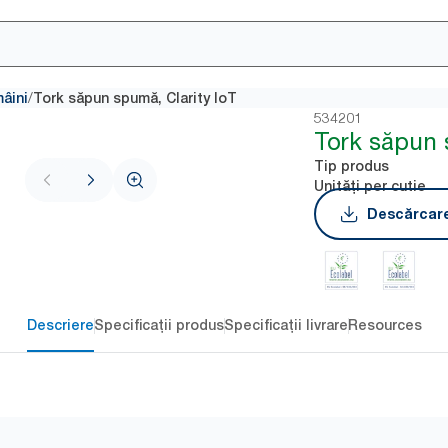
/
âini
Tork săpun spumă, Clarity IoT
534201
Tork săpun 
Tip produs
Unități per cutie
Descărcare
Descriere
Specificații produs
Specificații livrare
Resources