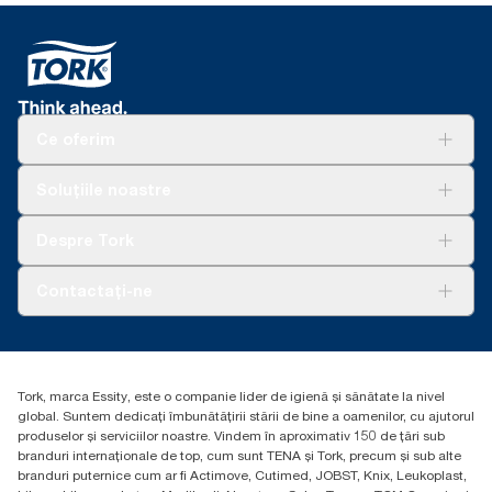
Ce oferim
Soluții
Soluțiile noastre
Sustenabilitate
Tork Clean Care
AD-a-Glance
Despre Tork
Curățarea Tork Vision
Despre noi
Contactați-ne
Povești de succes
torkcontact@essity.com
Essity Hungary Kft. Professional Hygiene
H-1021 Budapest
Tork, marca Essity, este o companie lider de igienă și sănătate la nivel
Budakeszi út 51.
global. Suntem dedicați îmbunătățirii stării de bine a oamenilor, cu ajutorul
produselor și serviciilor noastre. Vindem în aproximativ 150 de țări sub
branduri internaționale de top, cum sunt TENA și Tork, precum și sub alte
branduri puternice cum ar fi Actimove, Cutimed, JOBST, Knix, Leukoplast,