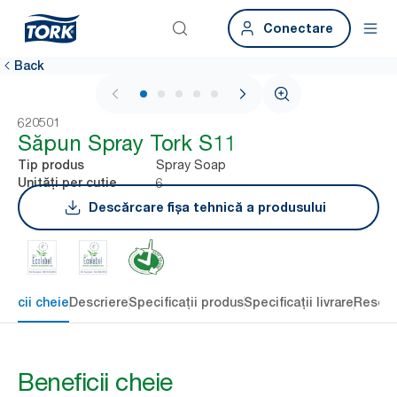
Conectare
Back
1 / 5
620501
Săpun Spray Tork S11
Spray Soap
Tip produs
6
Unități per cutie
Descărcare fișa tehnică a produsului
eficii cheie
Descriere
Specificații produs
Specificații livrare
Resour
Beneficii cheie