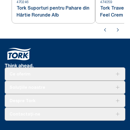
470246
474059
Tork Suporturi pentru Pahare din
Tork Travers
Hârtie Rorunde Alb
Feel Crem
Ce oferim
Soluții
Soluțiile noastre
Sustenabilitate
Tork Clean Care
AD-a-Glance
Despre Tork
Curățarea Tork Vision
Despre noi
Contactați-ne
Povești de succes
torkcontact@essity.com