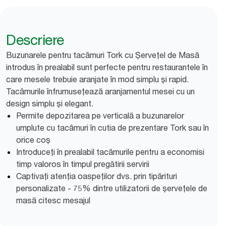
Descriere
Buzunarele pentru tacâmuri Tork cu Șervețel de Masă
introdus în prealabil sunt perfecte pentru restaurantele în
care mesele trebuie aranjate în mod simplu și rapid.
Tacâmurile înfrumusețează aranjamentul mesei cu un
design simplu și elegant.
Permite depozitarea pe verticală a buzunarelor
umplute cu tacâmuri în cutia de prezentare Tork sau în
orice coș
Introduceți în prealabil tacâmurile pentru a economisi
timp valoros în timpul pregătirii servirii
Captivați atenția oaspeților dvs. prin tipărituri
personalizate - 75% dintre utilizatorii de șervețele de
masă citesc mesajul