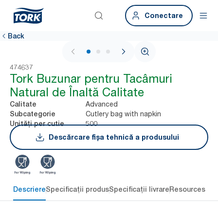
Conectare
Back
1 / 3
474637
Tork Buzunar pentru Tacâmuri
Natural de Înaltă Calitate
Advanced
Calitate
Cutlery bag with napkin
Subcategorie
500
Unități per cutie
Descărcare fișa tehnică a produsului
Descriere
Specificații produs
Specificații livrare
Resources