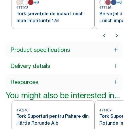
+
8
+
6
477402
477416
Tork șervețele de masă Lunch
Șervețel de 
albe împăturite 1/8
Lunch împătur
Product specifications
Delivery details
Resources
You might also be interested in...
470246
474467
Tork Suporturi pentru Pahare din
Tork Suportu
Hârtie Rorunde Alb
Rotunde Insis