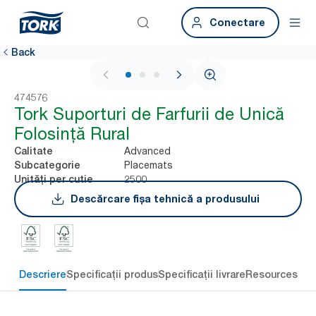
Conectare
Back
1 / 3
474576
Tork Suporturi de Farfurii de Unică
Folosință Rural
Advanced
Calitate
Placemats
Subcategorie
2500
Unități per cutie
Descărcare fișa tehnică a produsului
Descriere
Specificații produs
Specificații livrare
Resources