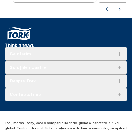
Ce oferim
Soluții
Soluțiile noastre
Sustenabilitate
Tork Clean Care
AD-a-Glance
Despre Tork
Curățarea Tork Vision
Despre noi
Contactați-ne
Povești de succes
torkcontact@essity.com
Essity Hungary Kft. Professional Hygiene
H-1021 Budapest
Tork, marca Essity, este o companie lider de igienă și sănătate la nivel
Budakeszi út 51.
global. Suntem dedicați îmbunătățirii stării de bine a oamenilor, cu ajutorul