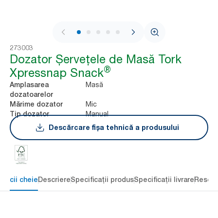
1 / 6
273003
Dozator Șervețele de Masă Tork
®
Xpressnap Snack
Masă
Amplasarea
dozatoarelor
Mic
Mărime dozator
Manual
Tip dozator
Descărcare fișa tehnică a produsului
eficii cheie
Descriere
Specificații produs
Specificații livrare
Resour