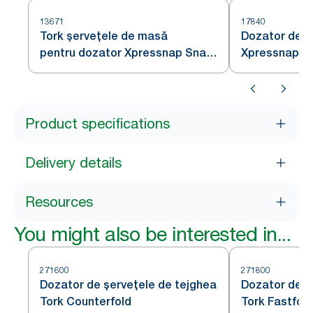
13671
17840
Tork șervețele de masă
Dozator de ș
pentru dozator Xpressnap Snack® Extra
Xpressnap S
Soft cu design cu frunze albe
Product specifications
Delivery details
Resources
You might also be interested in...
271600
271800
Dozator de șervețele de tejghea
Dozator de ș
Tork Counterfold
Tork Fastfold