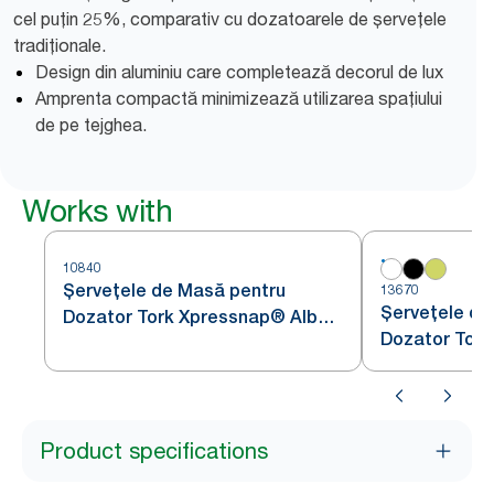
cel puțin 25%, comparativ cu dozatoarele de șervețele
tradiționale.
Design din aluminiu care completează decorul de lux
Amprenta compactă minimizează utilizarea spațiului
de pe tejghea.
Works with
10840
Șervețele de Masă pentru
13670
Șervețele de
Dozator Tork Xpressnap® Alb
Dozator Tork
N4
Soft Alb cu D
Product specifications