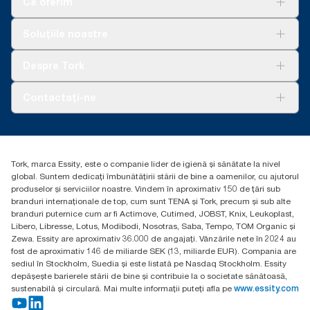
Ce oferim
tradițional de dozator Tork (271600 cu 10935)
rezervelor pentru sistemul Tork Xpressnap® (N4) înainte de
începerea achiziționării de energie electrică regenerabilă,
***
Se pot aplica restricții locale. Înaintea eliminării în recipientele
Soluții
Soluțiile noastre
verificată și corelată prin garanții de proveniență, pentru
pentru compost industrial, vă rugăm să solicitați confirmarea
Sustenabilitate
operațiunile noastre de fabricare a hârtiei. Reducerile amprentei
autorităților locale că produsul este acceptat. Vă rugăm să vă
Tork Clean Care
AD-a-Glance
de carbon rezultate au fost cuantificate într-o evaluare a ciclului
Despre Tork
asigurați de asemenea că produsul nu a fost utilizat împreună
de viață de la început până la sfârșit, evaluată de o terță parte.
Curățarea Tork Vision
cu substanțe periculoase sau care nu sunt compostabile.
Despre noi
Contactați-ne
Povești de succes
torkcontact@essity.com
Essity Hungary Kft. Professional Hygiene
H-1021 Budapest
Tork, marca Essity, este o companie lider de igienă și sănătate la nivel
Budakeszi út 51.
global. Suntem dedicați îmbunătățirii stării de bine a oamenilor, cu ajutorul
produselor și serviciilor noastre. Vindem în aproximativ 150 de țări sub
branduri internaționale de top, cum sunt TENA și Tork, precum și sub alte
branduri puternice cum ar fi Actimove, Cutimed, JOBST, Knix, Leukoplast,
Libero, Libresse, Lotus, Modibodi, Nosotras, Saba, Tempo, TOM Organic și
Zewa. Essity are aproximativ 36.000 de angajați. Vânzările nete în 2024 au
fost de aproximativ 146 de miliarde SEK (13, miliarde EUR). Compania are
sediul în Stockholm, Suedia și este listată pe Nasdaq Stockholm. Essity
depășește barierele stării de bine și contribuie la o societate sănătoasă,
sustenabilă și circulară. Mai multe informații puteți afla pe
www.essity.com