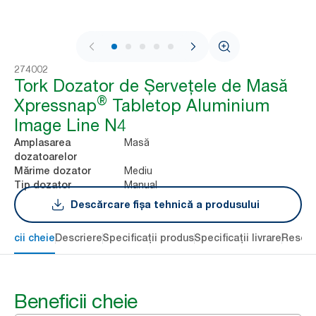
1 / 7
274002
Tork Dozator de Șervețele de Masă
®
Xpressnap
Tabletop Aluminium
Image Line N4
Masă
Amplasarea
dozatoarelor
Mediu
Mărime dozator
Manual
Tip dozator
Descărcare fișa tehnică a produsului
eficii cheie
Descriere
Specificații produs
Specificații livrare
Resour
Beneficii cheie