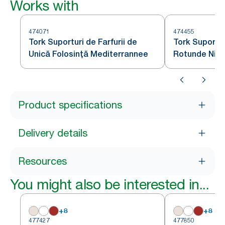
Works with
474071
474455
Tork Suporturi de Farfurii de
Tork Suportu
Unică Folosință Mediterrannee
Rotunde Nisi
Product specifications
Delivery details
Resources
You might also be interested in...
+
8
+
8
477427
477850