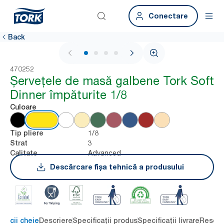
Conectare
Back
1 / 4
470252
Șervețele de masă galbene Tork Soft
Dinner împăturite 1/8
Culoare
1/8
Tip pliere
3
Strat
Advanced
Calitate
Descărcare fișa tehnică a produsului
eficii cheie
Descriere
Specificații produs
Specificații livrare
Resour