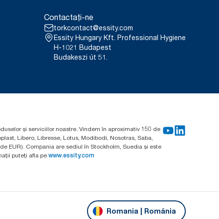
Contactați-ne
torkcontact@essity.com
Essity Hungary Kft. Professional Hygiene
H-1021 Budapest
Budakeszi út 51.
oduselor și serviciilor noastre. Vindem în aproximativ 150 de
plast, Libero, Libresse, Lotus, Modibodi, Nosotras, Saba,
arde EUR). Compania are sediul în Stockholm, Suedia și este
ții puteți afla pe
www.essity.com
Romania | România