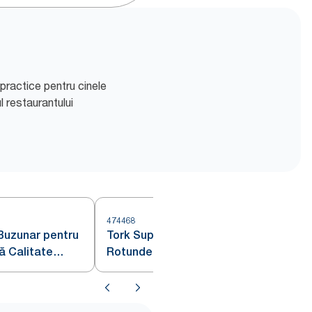
practice pentru cinele
l restaurantului
474468
4
 Buzunar pentru
Tork Suporturi pentru Pahare
ă Calitate
Rotunde Albastru Închis