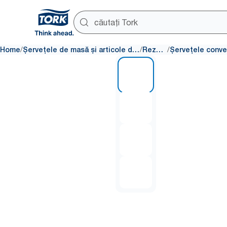
/
/
/
Home
Șervețele de masă și articole de masă
Rezerve
1 of 4