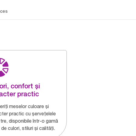
ces
ori, confort și
acter practic
riți meselor culoare și
cter practic cu șervețelele
tre, disponibile într-o gamă
 de culori, stiluri și calități.