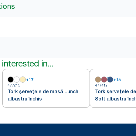
tions
interested in...
+
17
+
15
477215
477412
Tork șervețele de masă Lunch
Tork șervețele d
albastru închis
Soft albastru înc