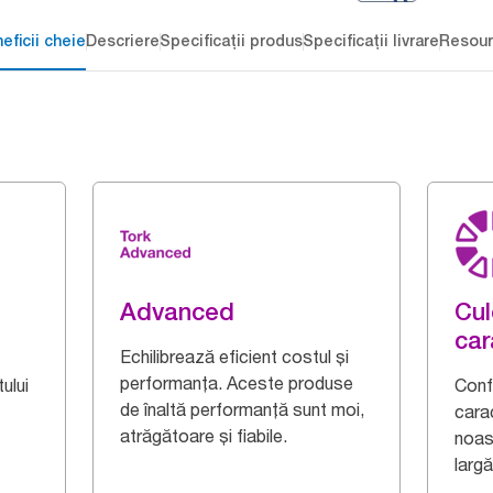
eficii cheie
Descriere
Specificații produs
Specificații livrare
Resour
Advanced
Cul
car
Echilibrează eficient costul și
performanța. Aceste produse
ului
Confe
de înaltă performanță sunt moi,
cara
atrăgătoare și fiabile.
noas
largă