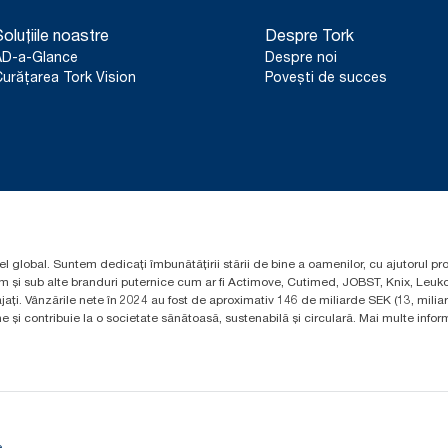
oluțiile noastre
Despre Tork
AD-a-Glance
Despre noi
urățarea Tork Vision
Povești de succes
el global. Suntem dedicați îmbunătățirii stării de bine a oamenilor, cu ajutorul pr
um și sub alte branduri puternice cum ar fi Actimove, Cutimed, JOBST, Knix, Leuko
ți. Vânzările nete în 2024 au fost de aproximativ 146 de miliarde SEK (13, mili
 și contribuie la o societate sănătoasă, sustenabilă și circulară. Mai multe informa
e