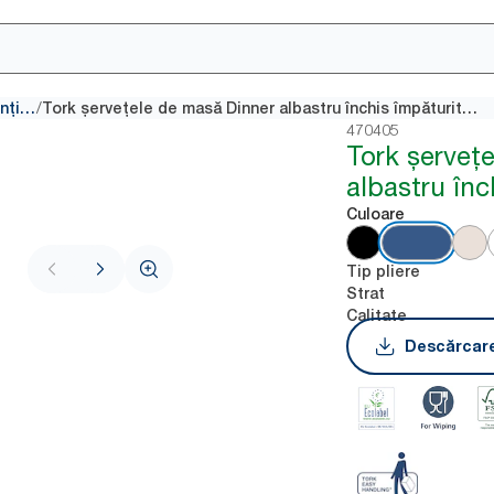
/
Șervețele convenționale
Tork șervețele de masă Dinner albastru închis împăturite 1/8
470405
Tork șerveț
albastru înc
Culoare
Tip pliere
Strat
Calitate
Descărcare