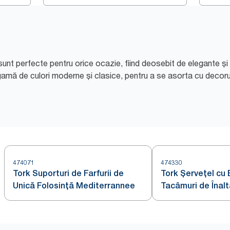
nt perfecte pentru orice ocazie, fiind deosebit de elegante și 
 gamă de culori moderne și clasice, pentru a se asorta cu decoru
474071
474330
Tork Suporturi de Farfurii de
Tork Șervețel cu
Unică Folosință Mediterrannee
Tacâmuri de Înalt
Albastru Închis