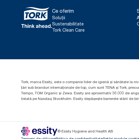
Ce oferim
S
Soluții
Sustenabilitate
C
Tork Clean Care
Tork, marca Essity, este o companie lider de igienă și sănătate la niv
țări sub branduri internaționale de top, cum sunt TENA și Tork, prec
Tempo, TOM Organic și Zewa. Essity are aproximativ 36.000 de angaja
listată pe Nasdaq Stockholm. Essity depășește barierele stării de bine
© Essity Hygiene and Health AB
Termeni de utilizare
Politica de confidențialitate
Setări module cooki