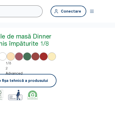
Conectare
ele de masă Dinner
his împăturite 1/8
1/8
2
Advanced
 fișa tehnică a produsului