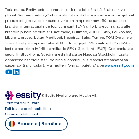
H-1021 Budapest
Tork, marca Essity, este o companie lider de igienă și sănătate la nivel
Budakeszi út 51.
global. Suntem dedicați îmbunătățirii stării de bine a oamenilor, cu ajutorul
produselor și serviciilor noastre. Vindem în aproximativ 150 de țări sub
branduri internaționale de top, cum sunt TENA și Tork, precum și sub alte
branduri puternice cum ar fi Actimove, Cutimed, JOBST, Knix, Leukoplast,
Libero, Libresse, Lotus, Modibodi, Nosotras, Saba, Tempo, TOM Organic și
Zewa. Essity are aproximativ 36.000 de angajați. Vânzările nete în 2024 au
fost de aproximativ 146 de miliarde SEK (13, miliarde EUR). Compania are
sediul în Stockholm, Suedia și este listată pe Nasdaq Stockholm. Essity
depășește barierele stării de bine și contribuie la o societate sănătoasă,
sustenabilă și circulară. Mai multe informații puteți afla pe
www.essity.com
© Essity Hygiene and Health AB
Termeni de utilizare
Politica de confidențialitate
Setări module cookie
Romania | România