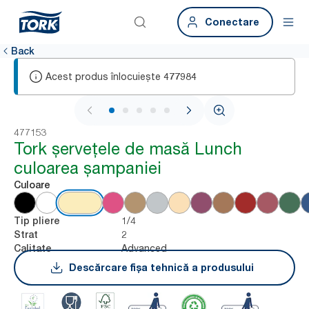
Conectare
Back
Acest produs înlocuiește
477984
1 / 6
477153
Tork șervețele de masă Lunch
culoarea șampaniei
Culoare
1/4
Tip pliere
2
Strat
Advanced
Calitate
Descărcare fișa tehnică a produsului