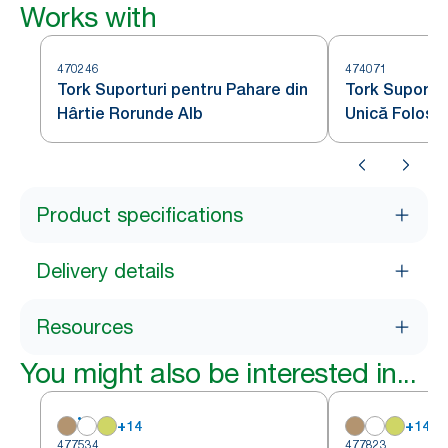
Works with
470246
474071
Tork Suporturi pentru Pahare din
Tork Suportur
Hârtie Rorunde Alb
Unică Folosi
Product specifications
Delivery details
Resources
You might also be interested in...
+
14
+
14
477534
477823