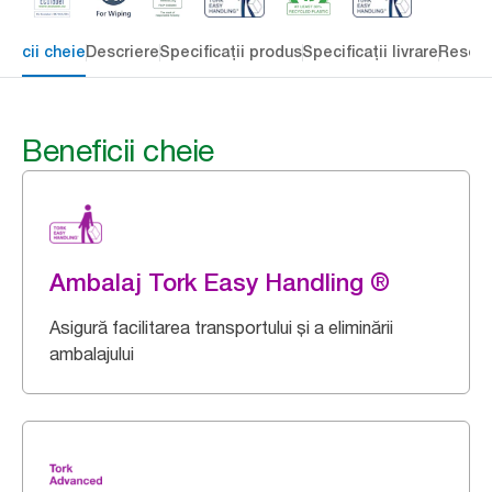
eficii cheie
Descriere
Specificații produs
Specificații livrare
Resour
Beneficii cheie
Ambalaj Tork Easy Handling ®
Asigură facilitarea transportului și a eliminării
ambalajului