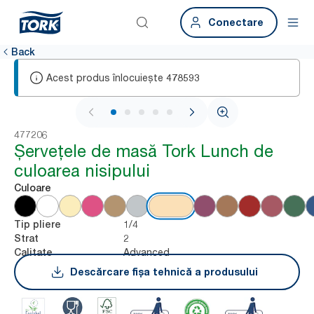
Conectare
Back
Acest produs înlocuiește
478593
1 / 6
477206
Șervețele de masă Tork Lunch de
culoarea nisipului
Culoare
1/4
Tip pliere
2
Strat
Advanced
Calitate
Descărcare fișa tehnică a produsului