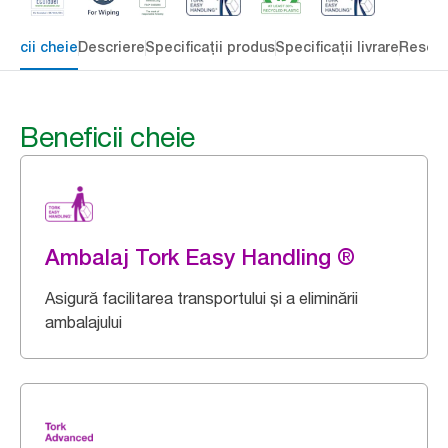
eficii cheie
Descriere
Specificații produs
Specificații livrare
Resour
Beneficii cheie
Ambalaj Tork Easy Handling ®
Asigură facilitarea transportului și a eliminării
ambalajului