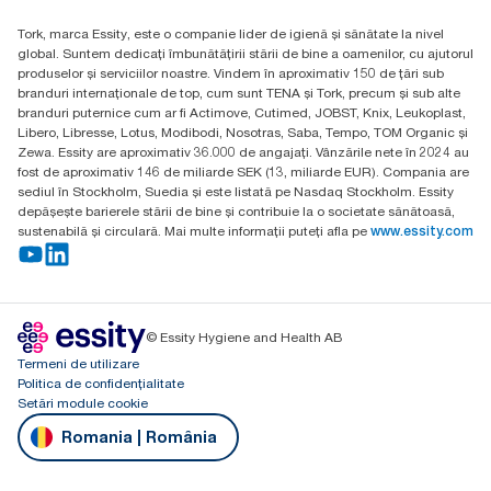
H-1021 Budapest
Tork, marca Essity, este o companie lider de igienă și sănătate la nivel
Budakeszi út 51.
global. Suntem dedicați îmbunătățirii stării de bine a oamenilor, cu ajutorul
produselor și serviciilor noastre. Vindem în aproximativ 150 de țări sub
branduri internaționale de top, cum sunt TENA și Tork, precum și sub alte
branduri puternice cum ar fi Actimove, Cutimed, JOBST, Knix, Leukoplast,
Libero, Libresse, Lotus, Modibodi, Nosotras, Saba, Tempo, TOM Organic și
Zewa. Essity are aproximativ 36.000 de angajați. Vânzările nete în 2024 au
fost de aproximativ 146 de miliarde SEK (13, miliarde EUR). Compania are
sediul în Stockholm, Suedia și este listată pe Nasdaq Stockholm. Essity
depășește barierele stării de bine și contribuie la o societate sănătoasă,
sustenabilă și circulară. Mai multe informații puteți afla pe
www.essity.com
© Essity Hygiene and Health AB
Termeni de utilizare
Politica de confidențialitate
Setări module cookie
Romania | România