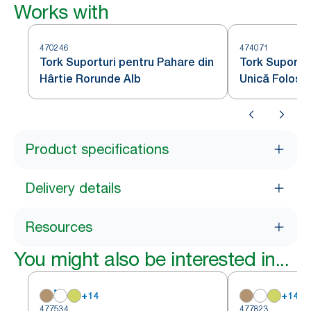
Works with
470246
474071
Tork Suporturi pentru Pahare din
Tork Suportur
Hârtie Rorunde Alb
Unică Folosi
Product specifications
Delivery details
Resources
You might also be interested in...
+
14
+
14
477534
477823