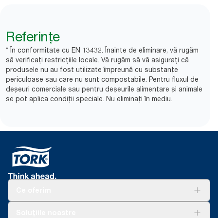
Referințe
* În conformitate cu EN 13432. Înainte de eliminare, vă rugăm
să verificați restricțiile locale. Vă rugăm să vă asigurați că
produsele nu au fost utilizate împreună cu substanțe
periculoase sau care nu sunt compostabile. Pentru fluxul de
deșeuri comerciale sau pentru deșeurile alimentare și animale
se pot aplica condiții speciale. Nu eliminați în mediu.​
Ce oferim
Soluții
Soluțiile noastre