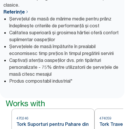
clasice.
Referințe
Șervețelul de masă de mărime medie pentru prânz
îndeplinește criteriile de performanță și cost
Calitatea superioară și grosimea hârtiei oferă confort
suplimentar oaspeților
Șervețelele de masă împăturite în prealabil
economisesc timp prețios în timpul pregătirii servirii
Captivați atenția oaspeților dvs. prin tipărituri
personalizate - 75% dintre utilizatorii de șervețele de
masă citesc mesajul
Produs compostabil industrial*
Works with
470246
474059
Tork Suporturi pentru Pahare din
Tork Travers