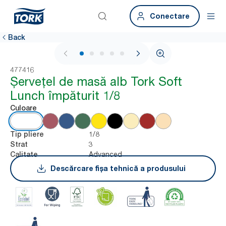
Conectare
Back
1 / 5
477416
Șervețel de masă alb Tork Soft
Lunch împăturit 1/8
Culoare
1/8
Tip pliere
3
Strat
Advanced
Calitate
Descărcare fișa tehnică a produsului