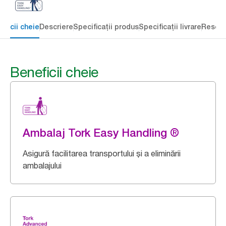
eficii cheie
Descriere
Specificații produs
Specificații livrare
Resour
Beneficii cheie
Ambalaj Tork Easy Handling ®
Asigură facilitarea transportului și a eliminării
ambalajului