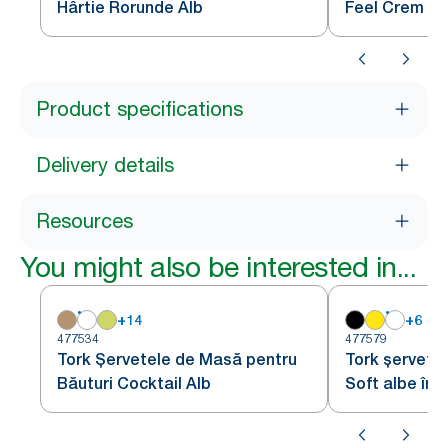
Hârtie Rorunde Alb
Feel Crem
Product specifications
Delivery details
Resources
You might also be interested in...
+
14
+
6
477534
477579
Tork Șervetele de Masă pentru
Tork șervețe
Băuturi Cocktail Alb
Soft albe împ