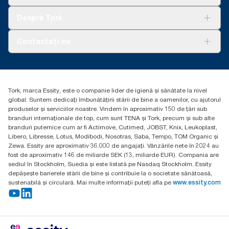
Sustenabilitate
Tork Clean Care
AD-a-Glance
Despre Tork
Curățarea Tork Vision
Despre noi
Contactați-ne
Povești de succes
torkcontact@essity.com
Essity Hungary Kft. Professional Hygiene
H-1021 Budapest
Tork, marca Essity, este o companie lider de igienă și sănătate la nivel
Budakeszi út 51.
global. Suntem dedicați îmbunătățirii stării de bine a oamenilor, cu ajutorul
produselor și serviciilor noastre. Vindem în aproximativ 150 de țări sub
branduri internaționale de top, cum sunt TENA și Tork, precum și sub alte
branduri puternice cum ar fi Actimove, Cutimed, JOBST, Knix, Leukoplast,
Libero, Libresse, Lotus, Modibodi, Nosotras, Saba, Tempo, TOM Organic și
Zewa. Essity are aproximativ 36.000 de angajați. Vânzările nete în 2024 au
fost de aproximativ 146 de miliarde SEK (13, miliarde EUR). Compania are
sediul în Stockholm, Suedia și este listată pe Nasdaq Stockholm. Essity
depășește barierele stării de bine și contribuie la o societate sănătoasă,
sustenabilă și circulară. Mai multe informații puteți afla pe
www.essity.com