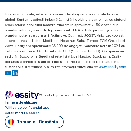
Essity Hungary Kft. Professional Hygiene
H-1021 Budapest
Tork, marca Essity, este o companie lider de igienă și sănătate la nivel
Budakeszi út 51.
global. Suntem dedicați îmbunătățirii stării de bine a oamenilor, cu ajutorul
produselor și serviciilor noastre. Vindem în aproximativ 150 de țări sub
branduri internaționale de top, cum sunt TENA și Tork, precum și sub alte
branduri puternice cum ar fi Actimove, Cutimed, JOBST, Knix, Leukoplast,
Libero, Libresse, Lotus, Modibodi, Nosotras, Saba, Tempo, TOM Organic și
Zewa. Essity are aproximativ 36.000 de angajați. Vânzările nete în 2024 au
fost de aproximativ 146 de miliarde SEK (13, miliarde EUR). Compania are
sediul în Stockholm, Suedia și este listată pe Nasdaq Stockholm. Essity
depășește barierele stării de bine și contribuie la o societate sănătoasă,
sustenabilă și circulară. Mai multe informații puteți afla pe
www.essity.com
© Essity Hygiene and Health AB
Termeni de utilizare
Politica de confidențialitate
Setări module cookie
Romania | România