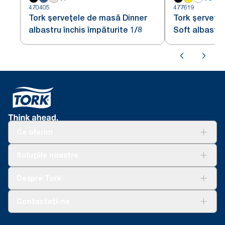
470405
477619
Tork șervețele de masă Dinner
Tork șervețe
albastru închis împăturite 1/8
Soft albastru
1/8
Ce oferim
Soluții
Soluțiile noastre
Sustenabilitate
Tork Clean Care
AD-a-Glance
Despre Tork
Curățarea Tork Vision
Despre noi
Contactați-ne
Povești de succes
torkcontact@essity.com