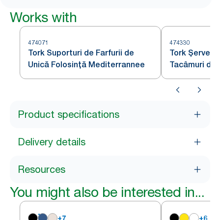
Works with
474071
474330
Tork Suporturi de Farfurii de
Tork Șervețe
Unică Folosință Mediterrannee
Tacâmuri de Î
Albastru Înch
Product specifications
Delivery details
Resources
You might also be interested in...
+
7
+
6