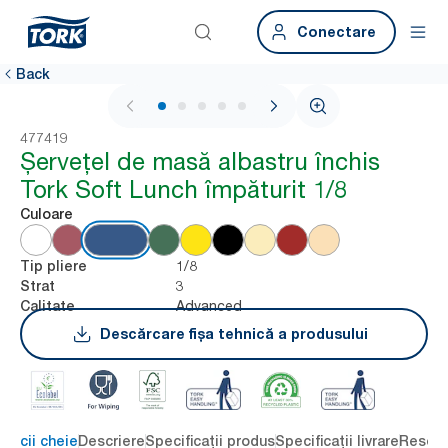
Conectare
Back
1 / 6
477419
Șervețel de masă albastru închis
Tork Soft Lunch împăturit 1/8
Culoare
1/8
Tip pliere
3
Strat
Advanced
Calitate
Descărcare fișa tehnică a produsului
eficii cheie
Descriere
Specificații produs
Specificații livrare
Resour