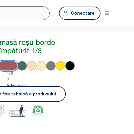
Conectare
 masă roșu bordo
împăturit 1/8
1/8
2
Advanced
 fișa tehnică a produsului