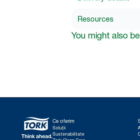
Resources
You might also be 
Ce oferim
S
Soluții
Sustenabilitate
C