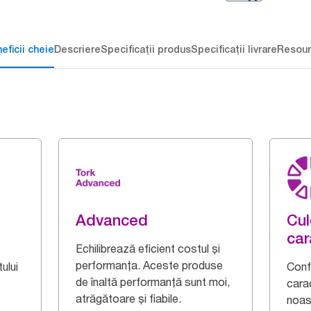
eficii cheie
Descriere
Specificații produs
Specificații livrare
Resour
Advanced
Cul
car
Echilibrează eficient costul și
performanța. Aceste produse
ului
Confe
de înaltă performanță sunt moi,
cara
atrăgătoare și fiabile.
noas