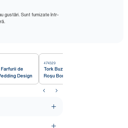
 gustări. Sunt furnizate într-
ră.
474329
4
Farfurii de
Tork Buzunar pentru Tacâmuri
Wedding Design
Roșu Bordeaux de Înaltă
Calitate