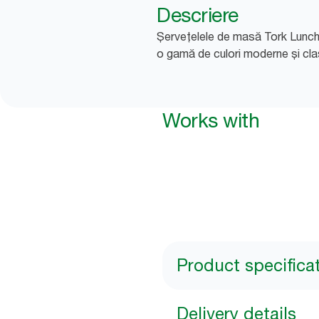
Descriere
Șervețelele de masă Tork Lunch s
o gamă de culori moderne și cla
Works with
Product specifica
Delivery details