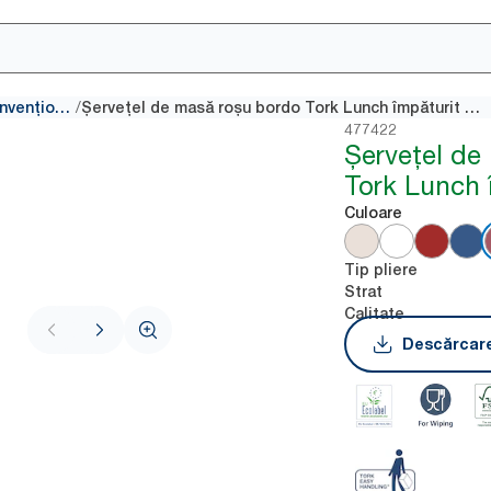
/
Șervețele convenționale
Șervețel de masă roșu bordo Tork Lunch împăturit 1/8
477422
Șervețel de
Tork Lunch 
Culoare
Tip pliere
Strat
Calitate
Descărcare