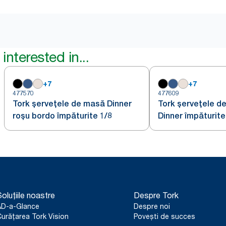
interested in...
+
7
+
7
477570
477609
Tork șervețele de masă Dinner
Tork șervețele de
roșu bordo împăturite 1/8
Dinner împăturite
oluțiile noastre
Despre Tork
AD-a-Glance
Despre noi
urățarea Tork Vision
Povești de succes