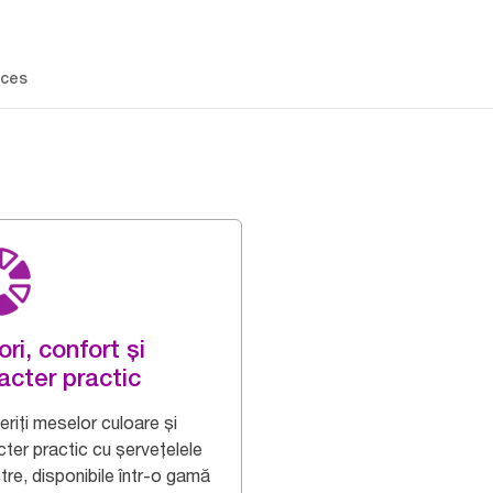
ces
ori, confort și
acter practic
riți meselor culoare și
cter practic cu șervețelele
tre, disponibile într-o gamă