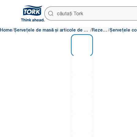
/
/
/
Home
Șervețele de masă și articole de masă
Rezerve
1 of 6