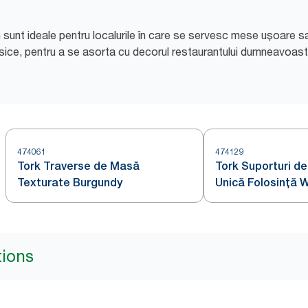
unt ideale pentru localurile în care se servesc mese ușoare sau
sice, pentru a se asorta cu decorul restaurantului dumneavoast
474061
474129
Tork Traverse de Masă
Tork Suporturi de 
Texturate Burgundy
Unică Folosință 
tions