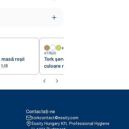
+
14
4
477826
 masă roșii
Tork șervețele de masă Cocktail
 1/8
culoare roșu
Contactați-ne
torkcontact@essity.com
Essity Hungary Kft. Professional Hygiene