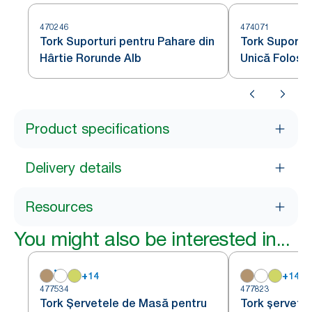
470246
474071
Tork Suporturi pentru Pahare din
Tork Suportur
Hârtie Rorunde Alb
Unică Folosi
Product specifications
Delivery details
Resources
You might also be interested in...
+
14
+
14
477534
477823
Tork Șervetele de Masă pentru
Tork șervețe