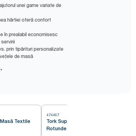
ajutorul unei game variate de
ea hârtiei oferă confort
e în prealabil economisesc
servirii
s. prin tipărituri personalizate
ervețele de masă
l*
474467
4
 Masă Textile
Tork Suporturi pentru Pahare
Rotunde Insisi Alb