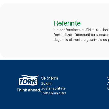
Referințe
* În conformitate cu EN 13432. Înai
fost utilizate împreună cu substa
deșeurile alimentare și animale se p
Ce oferim
S
Soluții
Sustenabilitate
C
Tork Clean Care