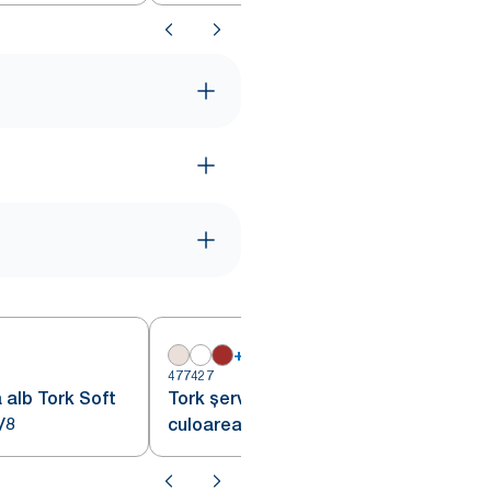
+
8
477427
4
 alb Tork Soft
Tork șervețele de masă Lunch
/8
culoarea șampaniei împăturite
1/8