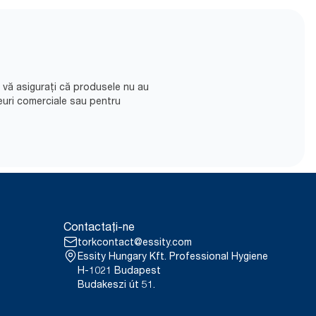
să vă asigurați că produsele nu au
euri comerciale sau pentru
Contactați-ne
torkcontact@essity.com
Essity Hungary Kft. Professional Hygiene
H-1021 Budapest
Budakeszi út 51.