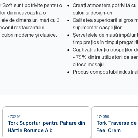
 Soft sunt potrivite pentru o
Creați atmosfera potrivită cu 
ților dumneavoastră o
culori și design-uri
lele de dimensiuni mari cu 3
Calitatea superioară și grosim
ecorul restaurantului
suplimentar oaspeților
culori moderne și clasice.
Șervețelele de masă împăturit
timp prețios în timpul pregătirii 
Captivați atenția oaspeților dv
- 75% dintre utilizatorii de ș
citesc mesajul
Produs compostabil industria
470246
474059
Tork Suporturi pentru Pahare din
Tork Traverse de
Hârtie Rorunde Alb
Feel Crem