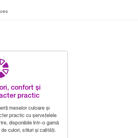
ces
ori, confort și
acter practic
riți meselor culoare și
cter practic cu șervețelele
tre, disponibile într-o gamă
 de culori, stiluri și calități.