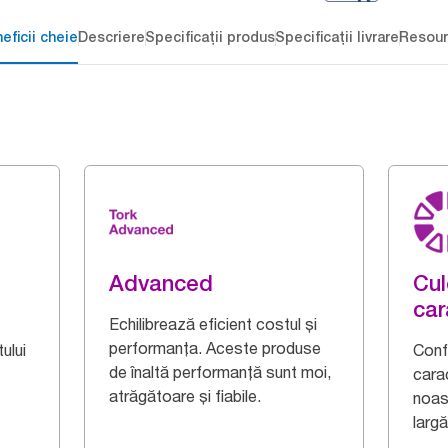
eficii cheie
Descriere
Specificații produs
Specificații livrare
Resour
Advanced
Cul
car
Echilibrează eficient costul și
performanța. Aceste produse
ului
Confe
de înaltă performanță sunt moi,
cara
atrăgătoare și fiabile.
noas
largă