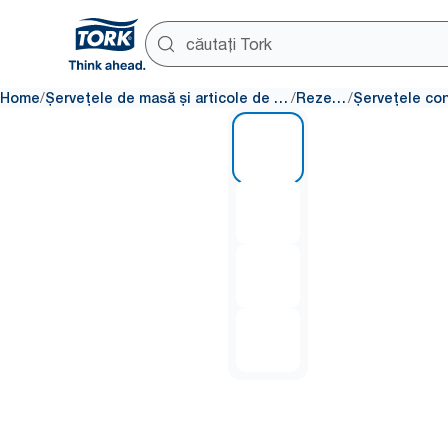
/
/
/
Home
Șervețele de masă și articole de masă
Rezerve
1 of 4