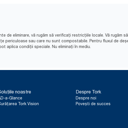
nte de eliminare, vă rugăm să verificați restricțiile locale. Vă rugăm 
nțe periculoase sau care nu sunt compostabile. Pentru fluxul de deș
ot aplica condiții speciale. Nu eliminați în mediu.​
oluțiile noastre
Despre Tork
AD-a-Glance
Despre noi
urățarea Tork Vision
Povești de succes