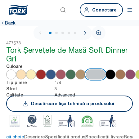
Conectare
Back
1 / 6
477673
Tork Șervețele de Masă Soft Dinner
Gri
Culoare
1/4
Tip pliere
3
Strat
Advanced
Calitate
Descărcare fișa tehnică a produsului
eficii cheie
Descriere
Specificații produs
Specificații livrare
Resour