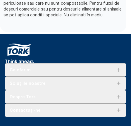
periculoase sau care nu sunt compostabile. Pentru fluxul de
deșeuri comerciale sau pentru deșeurile alimentare și animale
se pot aplica condiții speciale. Nu eliminați în mediu.​
Ce oferim
Soluții
Soluțiile noastre
Sustenabilitate
Tork Clean Care
AD-a-Glance
Despre Tork
Curățarea Tork Vision
Despre noi
Contactați-ne
Povești de succes
torkcontact@essity.com
Essity Hungary Kft. Professional Hygiene