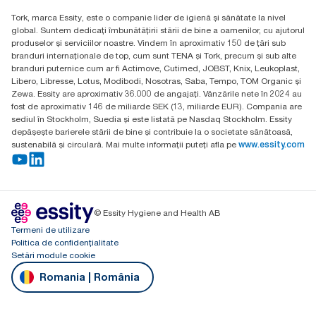
H-1021 Budapest
Tork, marca Essity, este o companie lider de igienă și sănătate la nivel
Budakeszi út 51.
global. Suntem dedicați îmbunătățirii stării de bine a oamenilor, cu ajutorul
produselor și serviciilor noastre. Vindem în aproximativ 150 de țări sub
branduri internaționale de top, cum sunt TENA și Tork, precum și sub alte
branduri puternice cum ar fi Actimove, Cutimed, JOBST, Knix, Leukoplast,
Libero, Libresse, Lotus, Modibodi, Nosotras, Saba, Tempo, TOM Organic și
Zewa. Essity are aproximativ 36.000 de angajați. Vânzările nete în 2024 au
fost de aproximativ 146 de miliarde SEK (13, miliarde EUR). Compania are
sediul în Stockholm, Suedia și este listată pe Nasdaq Stockholm. Essity
depășește barierele stării de bine și contribuie la o societate sănătoasă,
sustenabilă și circulară. Mai multe informații puteți afla pe
www.essity.com
© Essity Hygiene and Health AB
Termeni de utilizare
Politica de confidențialitate
Setări module cookie
Romania | România