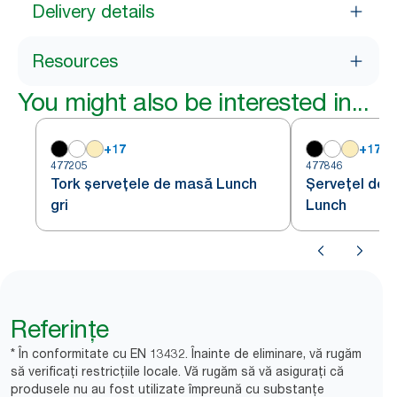
Delivery details
Resources
You might also be interested in...
+
17
+
17
477205
477846
Tork șervețele de masă Lunch
Șervețel de 
gri
Lunch
Referințe
* În conformitate cu EN 13432. Înainte de eliminare, vă rugăm
să verificați restricțiile locale. Vă rugăm să vă asigurați că
produsele nu au fost utilizate împreună cu substanțe