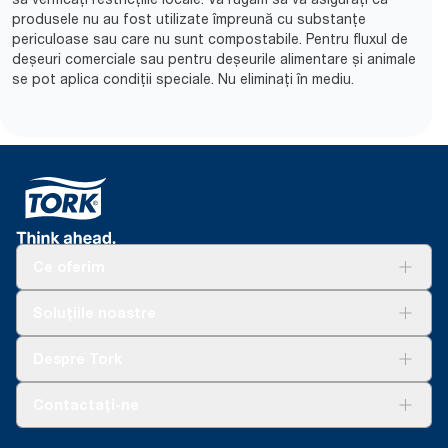
produsele nu au fost utilizate împreună cu substanțe
periculoase sau care nu sunt compostabile. Pentru fluxul de
deșeuri comerciale sau pentru deșeurile alimentare și animale
se pot aplica condiții speciale. Nu eliminați în mediu.​
Ce oferim
Soluții
Soluțiile noastre
Sustenabilitate
Tork Clean Care
AD-a-Glance
Despre Tork
Curățarea Tork Vision
Despre noi
Contactați-ne
Povești de succes
torkcontact@essity.com