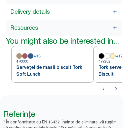
Delivery details
Resources
You might also be interested in...
+
15
+
17
470000
477202
Șervețel de masă biscuit Tork
Tork șervețe
Soft Lunch
Biscuit
Referințe
* În conformitate cu EN 13432. Înainte de eliminare, vă rugăm
să verificați restricțiile locale. Vă rugăm să vă asigurați că