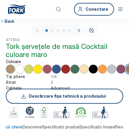
Conectare
Back
1 / 5
477834
Tork șervețele de masă Cocktail
culoare maro
Culoare
1/4
Tip pliere
2
Strat
Advanced
Calitate
Descărcare fișa tehnică a produsului
eficii cheie
Descriere
Specificații produs
Specificații livrare
Resour