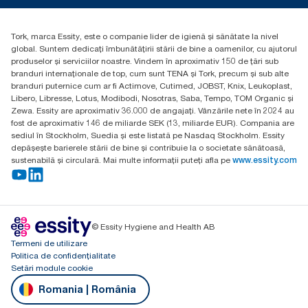
Essity Hungary Kft. Professional Hygiene
H-1021 Budapest
Tork, marca Essity, este o companie lider de igienă și sănătate la nivel
Budakeszi út 51.
global. Suntem dedicați îmbunătățirii stării de bine a oamenilor, cu ajutorul
produselor și serviciilor noastre. Vindem în aproximativ 150 de țări sub
branduri internaționale de top, cum sunt TENA și Tork, precum și sub alte
branduri puternice cum ar fi Actimove, Cutimed, JOBST, Knix, Leukoplast,
Libero, Libresse, Lotus, Modibodi, Nosotras, Saba, Tempo, TOM Organic și
Zewa. Essity are aproximativ 36.000 de angajați. Vânzările nete în 2024 au
fost de aproximativ 146 de miliarde SEK (13, miliarde EUR). Compania are
sediul în Stockholm, Suedia și este listată pe Nasdaq Stockholm. Essity
depășește barierele stării de bine și contribuie la o societate sănătoasă,
sustenabilă și circulară. Mai multe informații puteți afla pe
www.essity.com
© Essity Hygiene and Health AB
Termeni de utilizare
Politica de confidențialitate
Setări module cookie
Romania | România