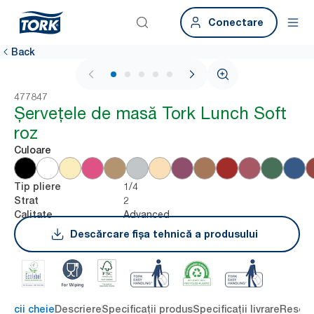
Conectare
Back
1 / 5
477847
Șervețele de masă Tork Lunch Soft
roz
Culoare
1/4
Tip pliere
2
Strat
Advanced
Calitate
Descărcare fișa tehnică a produsului
eficii cheie
Descriere
Specificații produs
Specificații livrare
Resour