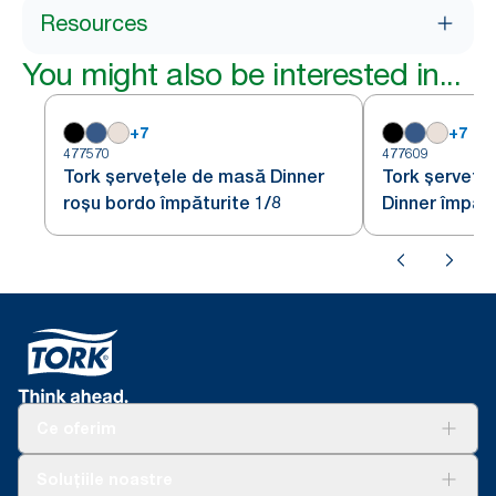
Resources
You might also be interested in...
+
7
+
7
477570
477609
Tork șervețele de masă Dinner
Tork șervețel
roșu bordo împăturite 1/8
Dinner împătu
Ce oferim
Soluții
Soluțiile noastre
Sustenabilitate