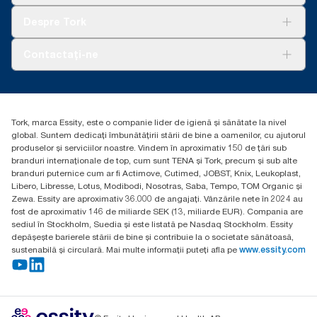
Tork Clean Care
AD-a-Glance
Despre Tork
Curățarea Tork Vision
Despre noi
Contactați-ne
Povești de succes
torkcontact@essity.com
Essity Hungary Kft. Professional Hygiene
H-1021 Budapest
Tork, marca Essity, este o companie lider de igienă și sănătate la nivel
Budakeszi út 51.
global. Suntem dedicați îmbunătățirii stării de bine a oamenilor, cu ajutorul
produselor și serviciilor noastre. Vindem în aproximativ 150 de țări sub
branduri internaționale de top, cum sunt TENA și Tork, precum și sub alte
branduri puternice cum ar fi Actimove, Cutimed, JOBST, Knix, Leukoplast,
Libero, Libresse, Lotus, Modibodi, Nosotras, Saba, Tempo, TOM Organic și
Zewa. Essity are aproximativ 36.000 de angajați. Vânzările nete în 2024 au
fost de aproximativ 146 de miliarde SEK (13, miliarde EUR). Compania are
sediul în Stockholm, Suedia și este listată pe Nasdaq Stockholm. Essity
depășește barierele stării de bine și contribuie la o societate sănătoasă,
sustenabilă și circulară. Mai multe informații puteți afla pe
www.essity.com