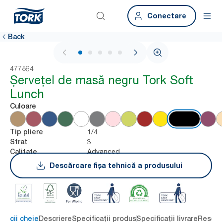
Conectare
Back
1 / 6
477864
Șervețel de masă negru Tork Soft
Lunch
Culoare
1/4
Tip pliere
3
Strat
Advanced
Calitate
Descărcare fișa tehnică a produsului
eficii cheie
Descriere
Specificații produs
Specificații livrare
Resour