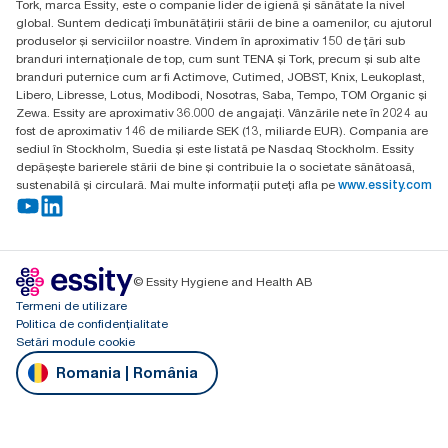
Tork, marca Essity, este o companie lider de igienă și sănătate la nivel
Budakeszi út 51.
global. Suntem dedicați îmbunătățirii stării de bine a oamenilor, cu ajutorul
produselor și serviciilor noastre. Vindem în aproximativ 150 de țări sub
branduri internaționale de top, cum sunt TENA și Tork, precum și sub alte
branduri puternice cum ar fi Actimove, Cutimed, JOBST, Knix, Leukoplast,
Libero, Libresse, Lotus, Modibodi, Nosotras, Saba, Tempo, TOM Organic și
Zewa. Essity are aproximativ 36.000 de angajați. Vânzările nete în 2024 au
fost de aproximativ 146 de miliarde SEK (13, miliarde EUR). Compania are
sediul în Stockholm, Suedia și este listată pe Nasdaq Stockholm. Essity
depășește barierele stării de bine și contribuie la o societate sănătoasă,
sustenabilă și circulară. Mai multe informații puteți afla pe
www.essity.com
© Essity Hygiene and Health AB
Termeni de utilizare
Politica de confidențialitate
Setări module cookie
Romania | România