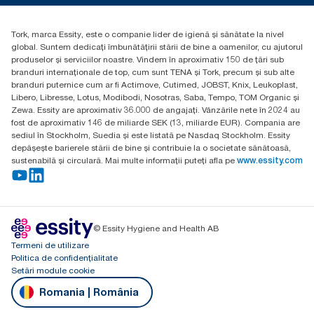
Essity Hungary Kft. Professional Hygiene
H-1021 Budapest
Tork, marca Essity, este o companie lider de igienă și sănătate la nivel
Budakeszi út 51.
global. Suntem dedicați îmbunătățirii stării de bine a oamenilor, cu ajutorul
produselor și serviciilor noastre. Vindem în aproximativ 150 de țări sub
branduri internaționale de top, cum sunt TENA și Tork, precum și sub alte
branduri puternice cum ar fi Actimove, Cutimed, JOBST, Knix, Leukoplast,
Libero, Libresse, Lotus, Modibodi, Nosotras, Saba, Tempo, TOM Organic și
Zewa. Essity are aproximativ 36.000 de angajați. Vânzările nete în 2024 au
fost de aproximativ 146 de miliarde SEK (13, miliarde EUR). Compania are
sediul în Stockholm, Suedia și este listată pe Nasdaq Stockholm. Essity
depășește barierele stării de bine și contribuie la o societate sănătoasă,
sustenabilă și circulară. Mai multe informații puteți afla pe
www.essity.com
© Essity Hygiene and Health AB
Termeni de utilizare
Politica de confidențialitate
Setări module cookie
Romania | România