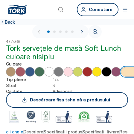
Conectare
Back
1 / 5
477866
Tork șervețele de masă Soft Lunch
culoare nisipiu
Culoare
1/4
Tip pliere
3
Strat
Advanced
Calitate
Descărcare fișa tehnică a produsului
eficii cheie
Descriere
Specificații produs
Specificații livrare
Resour