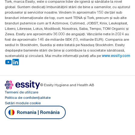
Tork, marca Essity, este o companie lider de igienă și sănătate la nivel
Budakeszi út 51.
global. Suntem dedicați îmbunătățirii stării de bine a oamenilor, cu ajutorul
produselor și serviciilor noastre. Vindem în aproximativ 150 de țări sub
branduri internaționale de top, cum sunt TENA și Tork, precum și sub alte
branduri puternice cum ar fi Actimove, Cutimed, JOBST, Knix, Leukoplast,
Libero, Libresse, Lotus, Modibodi, Nosotras, Saba, Tempo, TOM Organic și
Zewa. Essity are aproximativ 36.000 de angajați. Vânzările nete în 2024 au
fost de aproximativ 146 de miliarde SEK (13, miliarde EUR). Compania are
sediul în Stockholm, Suedia și este listată pe Nasdaq Stockholm. Essity
depășește barierele stării de bine și contribuie la o societate sănătoasă,
sustenabilă și circulară. Mai multe informații puteți afla pe
www.essity.com
© Essity Hygiene and Health AB
Termeni de utilizare
Politica de confidențialitate
Setări module cookie
Romania | România