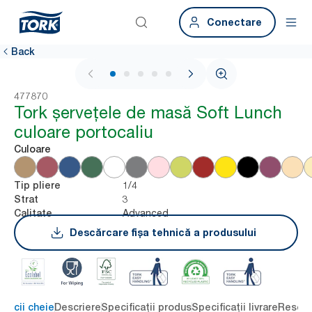
Conectare
Back
1 / 6
477870
Tork șervețele de masă Soft Lunch
culoare portocaliu
Culoare
1/4
Tip pliere
3
Strat
Advanced
Calitate
Descărcare fișa tehnică a produsului
eficii cheie
Descriere
Specificații produs
Specificații livrare
Resour