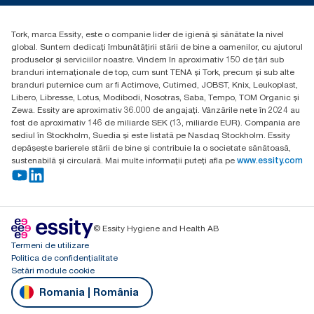
Essity Hungary Kft. Professional Hygiene
H-1021 Budapest
Tork, marca Essity, este o companie lider de igienă și sănătate la nivel
Budakeszi út 51.
global. Suntem dedicați îmbunătățirii stării de bine a oamenilor, cu ajutorul
produselor și serviciilor noastre. Vindem în aproximativ 150 de țări sub
branduri internaționale de top, cum sunt TENA și Tork, precum și sub alte
branduri puternice cum ar fi Actimove, Cutimed, JOBST, Knix, Leukoplast,
Libero, Libresse, Lotus, Modibodi, Nosotras, Saba, Tempo, TOM Organic și
Zewa. Essity are aproximativ 36.000 de angajați. Vânzările nete în 2024 au
fost de aproximativ 146 de miliarde SEK (13, miliarde EUR). Compania are
sediul în Stockholm, Suedia și este listată pe Nasdaq Stockholm. Essity
depășește barierele stării de bine și contribuie la o societate sănătoasă,
sustenabilă și circulară. Mai multe informații puteți afla pe
www.essity.com
© Essity Hygiene and Health AB
Termeni de utilizare
Politica de confidențialitate
Setări module cookie
Romania | România