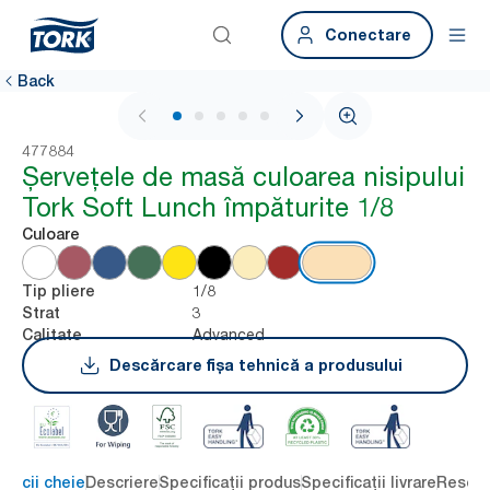
Conectare
Back
1 / 5
477884
Șervețele de masă culoarea nisipului
Tork Soft Lunch împăturite 1/8
Culoare
1/8
Tip pliere
3
Strat
Advanced
Calitate
Descărcare fișa tehnică a produsului
eficii cheie
Descriere
Specificații produs
Specificații livrare
Resour