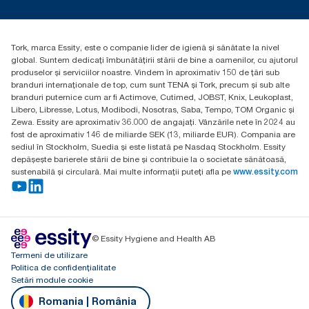
torkcontact@essity.com
Essity Hungary Kft. Professional Hygiene
H-1021 Budapest
Tork, marca Essity, este o companie lider de igienă și sănătate la nivel
Budakeszi út 51.
global. Suntem dedicați îmbunătățirii stării de bine a oamenilor, cu ajutorul
produselor și serviciilor noastre. Vindem în aproximativ 150 de țări sub
branduri internaționale de top, cum sunt TENA și Tork, precum și sub alte
branduri puternice cum ar fi Actimove, Cutimed, JOBST, Knix, Leukoplast,
Libero, Libresse, Lotus, Modibodi, Nosotras, Saba, Tempo, TOM Organic și
Zewa. Essity are aproximativ 36.000 de angajați. Vânzările nete în 2024 au
fost de aproximativ 146 de miliarde SEK (13, miliarde EUR). Compania are
sediul în Stockholm, Suedia și este listată pe Nasdaq Stockholm. Essity
depășește barierele stării de bine și contribuie la o societate sănătoasă,
sustenabilă și circulară. Mai multe informații puteți afla pe
www.essity.com
© Essity Hygiene and Health AB
Termeni de utilizare
Politica de confidențialitate
Setări module cookie
Romania | România