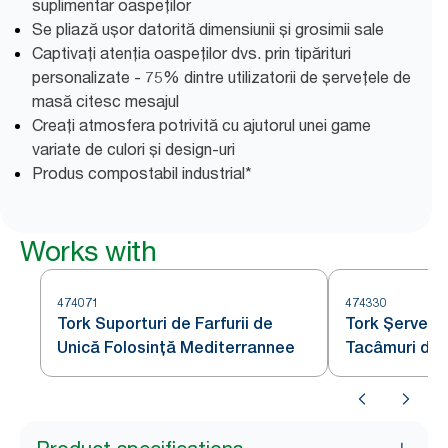
suplimentar oaspeților
Se pliază ușor datorită dimensiunii și grosimii sale
Captivați atenția oaspeților dvs. prin tipărituri
personalizate - 75% dintre utilizatorii de șervețele de
masă citesc mesajul
Creați atmosfera potrivită cu ajutorul unei game
variate de culori și design-uri
Produs compostabil industrial*
Works with
474071
474330
Tork Suporturi de Farfurii de
Tork Șervețe
Unică Folosință Mediterrannee
Tacâmuri de Î
Albastru Înch