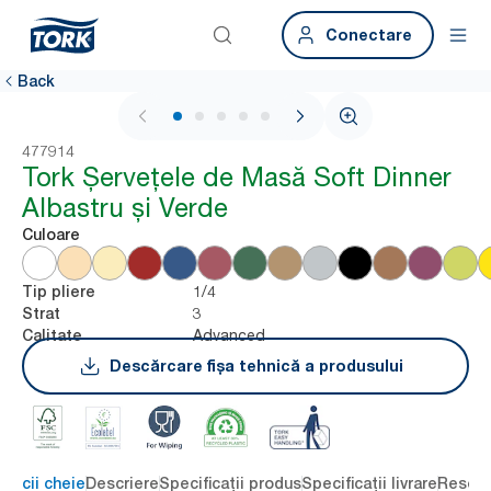
Conectare
Back
1 / 6
477914
Tork Șervețele de Masă Soft Dinner
Albastru și Verde
Culoare
1/4
Tip pliere
3
Strat
Advanced
Calitate
Descărcare fișa tehnică a produsului
eficii cheie
Descriere
Specificații produs
Specificații livrare
Resour