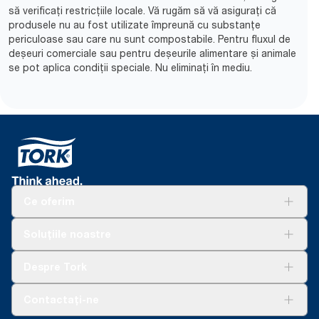
să verificați restricțiile locale. Vă rugăm să vă asigurați că
produsele nu au fost utilizate împreună cu substanțe
periculoase sau care nu sunt compostabile. Pentru fluxul de
deșeuri comerciale sau pentru deșeurile alimentare și animale
se pot aplica condiții speciale. Nu eliminați în mediu.​
Ce oferim
Soluții
Soluțiile noastre
Sustenabilitate
Tork Clean Care
AD-a-Glance
Despre Tork
Curățarea Tork Vision
Despre noi
Contactați-ne
Povești de succes