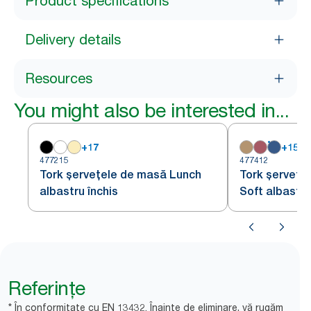
Product specifications
Delivery details
Resources
You might also be interested in...
+
17
+
15
477215
477412
Tork șervețele de masă Lunch
Tork șervețe
albastru închis
Soft albastru
Referințe
* În conformitate cu EN 13432. Înainte de eliminare, vă rugăm