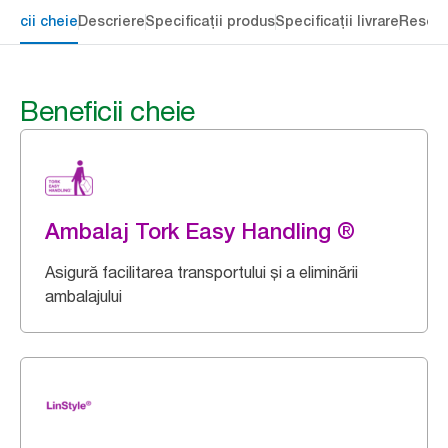
eficii cheie
Descriere
Specificații produs
Specificații livrare
Resour
Beneficii cheie
Ambalaj Tork Easy Handling ®
Asigură facilitarea transportului și a eliminării
ambalajului