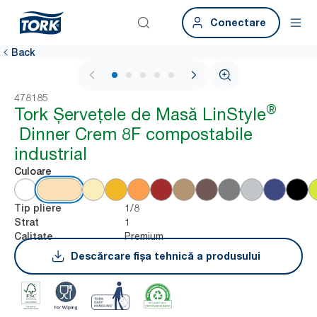
Conectare
Back
1 / 5
478185
®
Tork Șervețele de Masă LinStyle
Dinner Crem 8F compostabile
industrial
Culoare
1/8
Tip pliere
1
Strat
Premium
Calitate
Descărcare fișa tehnică a produsului