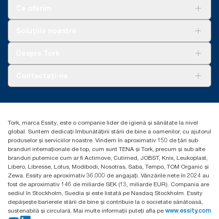
Ce oferim
Soluții
Soluțiile noastre
Sustenabilitate
Tork Clean Care
AD-a-Glance
Despre Tork
Curățarea Tork Vision
Despre noi
Contactați-ne
Povești de succes
torkcontact@essity.com
Essity Hungary Kft. Professional Hygiene
H-1021 Budapest
Tork, marca Essity, este o companie lider de igienă și sănătate la nivel
Budakeszi út 51.
global. Suntem dedicați îmbunătățirii stării de bine a oamenilor, cu ajutorul
produselor și serviciilor noastre. Vindem în aproximativ 150 de țări sub
branduri internaționale de top, cum sunt TENA și Tork, precum și sub alte
branduri puternice cum ar fi Actimove, Cutimed, JOBST, Knix, Leukoplast,
Libero, Libresse, Lotus, Modibodi, Nosotras, Saba, Tempo, TOM Organic și
Zewa. Essity are aproximativ 36.000 de angajați. Vânzările nete în 2024 au
fost de aproximativ 146 de miliarde SEK (13, miliarde EUR). Compania are
sediul în Stockholm, Suedia și este listată pe Nasdaq Stockholm. Essity
depășește barierele stării de bine și contribuie la o societate sănătoasă,
sustenabilă și circulară. Mai multe informații puteți afla pe
www.essity.com