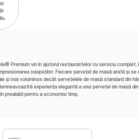
și
ii
u.​
e® Premium vin în ajutorul restaurantelor cu serviciu complet, 
mpresionarea oaspeților. Fiecare șervețel de masă arată și se
ale și mai voluminos decât șervețelele de masă standard din hârti
or dumneavoastră experiența elegantă a unui șervețel de masă di
 în prealabil pentru a economisi timp.