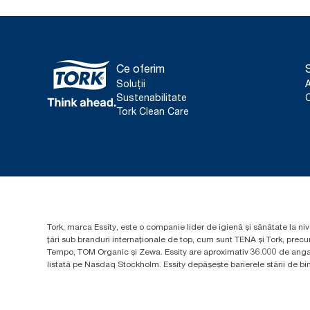
Ce oferim
S
Soluții
Sustenabilitate
C
Tork Clean Care
Tork, marca Essity, este o companie lider de igienă și sănătate la niv
țări sub branduri internaționale de top, cum sunt TENA și Tork, prec
Tempo, TOM Organic și Zewa. Essity are aproximativ 36.000 de angaja
listată pe Nasdaq Stockholm. Essity depășește barierele stării de bine