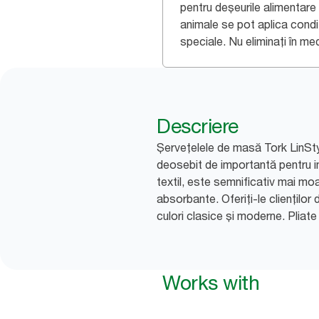
pentru deșeurile alimentare 
animale se pot aplica condiț
speciale. Nu eliminați în medi
Descriere
Șervețelele de masă Tork LinStyl
deosebit de importantă pentru i
textil, este semnificativ mai mo
absorbante. Oferiți-le cliențil
culori clasice și moderne. Pliate
Works with