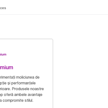
ces
emium
rimentați moliciunea de
pție și performanțele
rioare. Produsele noastre
op oferă ambele avantaje
a compromite stilul.