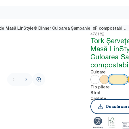
Tork Șervețele de Masă LinStyle® Dinner Culoarea Șampaniei 8F compostabile industrial
478186
Tork Șerveț
Masă LinSty
Culoarea Ș
compostabil
Culoare
Tip pliere
Strat
Calitate
Descărcare