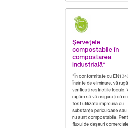
Șervețele
compostabile în
compostarea
industrială*
*În conformitate cu EN134
Înainte de eliminare, vă ru
verificați restricțiile locale.
rugăm să vă asigurați că nu
fost utilizate împreună cu
substanțe periculoase sau
nu sunt compostabile. Pent
fluxul de deșeuri comercial