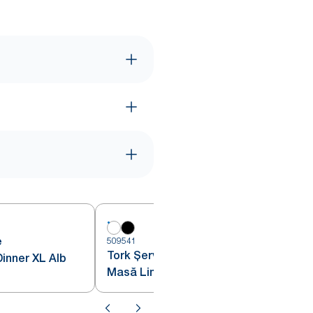
e
509541
Tork Șervețele de
inner XL Alb
Masă LinStyle® Cocktail Alb