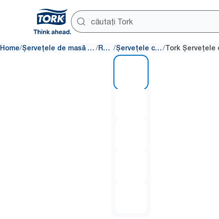
/
/
/
/
Home
Șervețele de masă și articole de masă
Rezerve
Șervețele convenționale
1 of 5