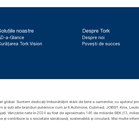
oluțiile noastre
Despre Tork
AD-a-Glance
Despre noi
urățarea Tork Vision
Povești de succes
el global. Suntem dedicați îmbunătățirii stării de bine a oamenilor, cu ajutorul pr
um și sub alte branduri puternice cum ar fi Actimove, Cutimed, JOBST, Knix, Leuko
ți. Vânzările nete în 2024 au fost de aproximativ 146 de miliarde SEK (13, mili
 și contribuie la o societate sănătoasă, sustenabilă și circulară. Mai multe informa