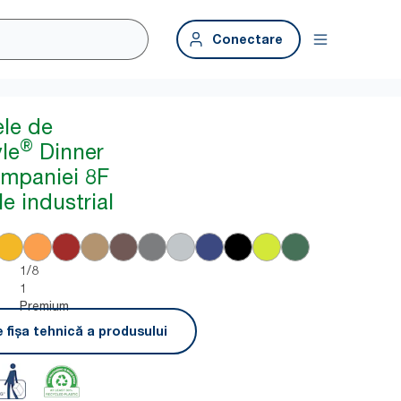
Conectare
ele de
®
le
Dinner
ampaniei 8F
e industrial
1/8
1
Premium
 fișa tehnică a produsului