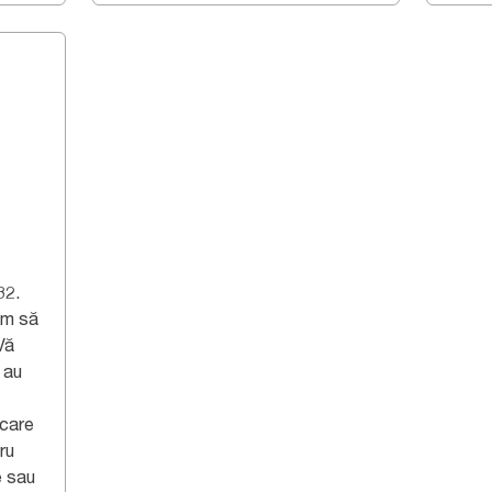
32.
găm să
 Vă
 au
 care
ru
e sau