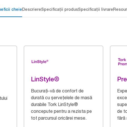
eficii cheie
Descriere
Specificații produs
Specificații livrare
Resour
LinStyle®
Pr
Bucurați-vă de confort de
Expe
durată cu șervețelele de masă
exce
ului
durabile Tork LinStyle®
supe
concepute pentru a rezista pe
de t
tot parcursul oricărei mese.
fără 