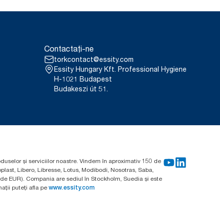
Contactați-ne
torkcontact@essity.com
Essity Hungary Kft. Professional Hygiene
H-1021 Budapest
Budakeszi út 51.
oduselor și serviciilor noastre. Vindem în aproximativ 150 de
plast, Libero, Libresse, Lotus, Modibodi, Nosotras, Saba,
arde EUR). Compania are sediul în Stockholm, Suedia și este
ții puteți afla pe
www.essity.com