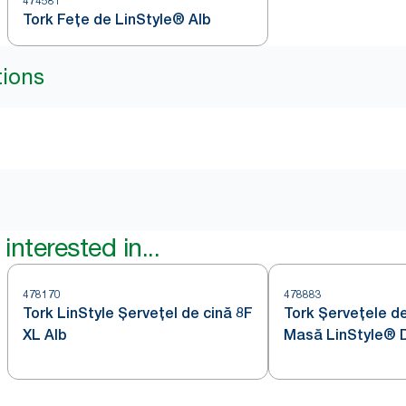
474581
Tork Fețe de LinStyle® Alb
tions
interested in...
478170
478883
Tork LinStyle Șervețel de cină 8F
Tork Șervețele d
XL Alb
Masă LinStyle® D