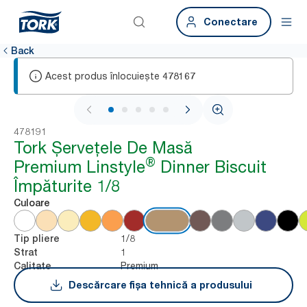
Conectare
Back
Acest produs înlocuiește
478167
1 / 5
478191
Tork Șervețele De Masă
®
Premium Linstyle
Dinner Biscuit
Împăturite 1/8
Culoare
1/8
Tip pliere
1
Strat
Premium
Calitate
Descărcare fișa tehnică a produsului