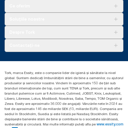
Ce oferim
Soluții
Soluțiile noastre
Sustenabilitate
Tork Clean Care
AD-a-Glance
Despre Tork
Curățarea Tork Vision
Despre noi
Contactați-ne
Povești de succes
torkcontact@essity.com
Essity Hungary Kft. Professional Hygiene
H-1021 Budapest
Tork, marca Essity, este o companie lider de igienă și sănătate la nivel
Budakeszi út 51.
global. Suntem dedicați îmbunătățirii stării de bine a oamenilor, cu ajutorul
produselor și serviciilor noastre. Vindem în aproximativ 150 de țări sub
branduri internaționale de top, cum sunt TENA și Tork, precum și sub alte
branduri puternice cum ar fi Actimove, Cutimed, JOBST, Knix, Leukoplast,
Libero, Libresse, Lotus, Modibodi, Nosotras, Saba, Tempo, TOM Organic și
Zewa. Essity are aproximativ 36.000 de angajați. Vânzările nete în 2024 au
fost de aproximativ 146 de miliarde SEK (13, miliarde EUR). Compania are
sediul în Stockholm, Suedia și este listată pe Nasdaq Stockholm. Essity
depășește barierele stării de bine și contribuie la o societate sănătoasă,
sustenabilă și circulară. Mai multe informații puteți afla pe
www.essity.com