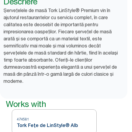
Descriere
Șervețelele de masă Tork LinStyle® Premium vin în
ajutorul restaurantelor cu serviciu complet, în care
calitatea este deosebit de importantă pentru
impresionarea oaspeților. Fiecare șervețel de masă
arată și se comportă ca un material textil, este
semnificativ mai moale și mai voluminos decât
șervețelele de masă standard din hârtie, fiind în același
timp foarte absorbante. Oferiți-le clienților
dumneavoastră experiența elegantă a unui șervețel de
masă din pânză într-o gamă largă de culori clasice și
moderne.
Works with
474581
Tork Fețe de LinStyle® Alb