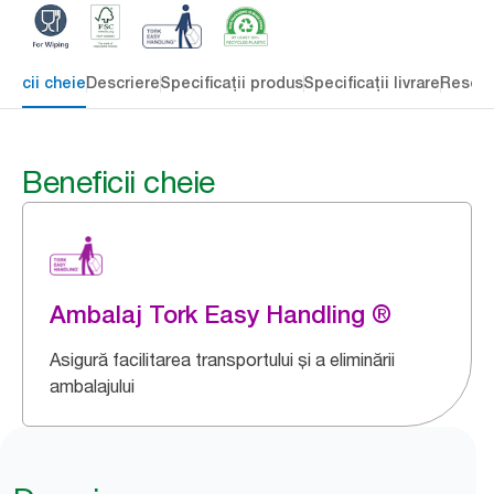
eficii cheie
Descriere
Specificații produs
Specificații livrare
Resour
Beneficii cheie
Ambalaj Tork Easy Handling ®
Asigură facilitarea transportului și a eliminării
ambalajului