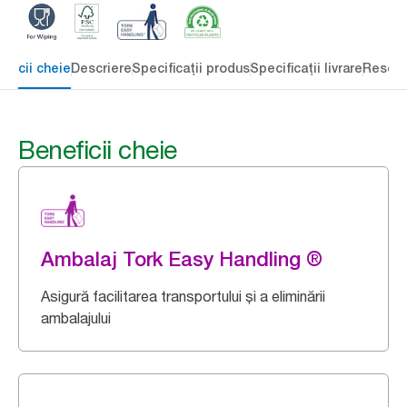
eficii cheie
Descriere
Specificații produs
Specificații livrare
Resour
Beneficii cheie
Ambalaj Tork Easy Handling ®
Asigură facilitarea transportului și a eliminării
ambalajului