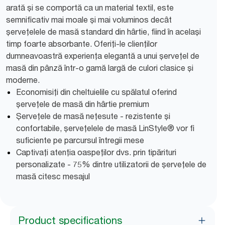
arată și se comportă ca un material textil, este
semnificativ mai moale și mai voluminos decât
șervețelele de masă standard din hârtie, fiind în același
timp foarte absorbante. Oferiți-le clienților
dumneavoastră experiența elegantă a unui șervețel de
masă din pânză într-o gamă largă de culori clasice și
moderne.
Economisiți din cheltuielile cu spălatul oferind
șervețele de masă din hârtie premium
Șervețele de masă nețesute - rezistente și
confortabile, șervețelele de masă LinStyle® vor fi
suficiente pe parcursul întregii mese
Captivați atenția oaspeților dvs. prin tipărituri
personalizate - 75% dintre utilizatorii de șervețele de
masă citesc mesajul
Product specifications