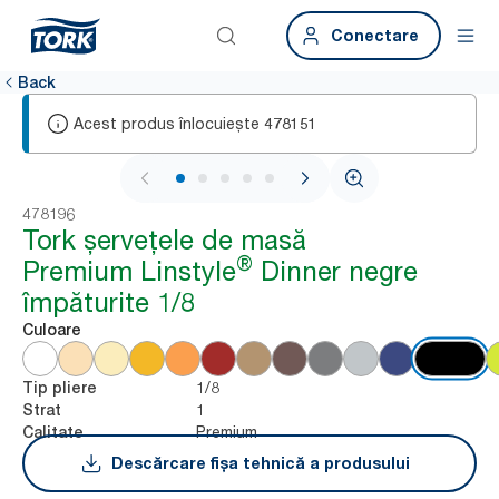
Conectare
Back
Acest produs înlocuiește
478151
1 / 5
478196
Tork șervețele de masă
®
Premium Linstyle
Dinner negre
împăturite 1/8
Culoare
1/8
Tip pliere
1
Strat
Premium
Calitate
Descărcare fișa tehnică a produsului