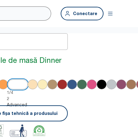
Conectare
ele de masă Dinner
1/4
2
Advanced
 fișa tehnică a produsului