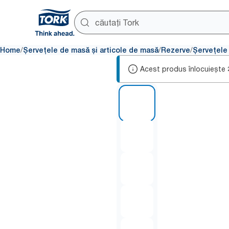
/
/
/
Home
Șervețele de masă și articole de masă
Rezerve
Șervețele
Acest produs înlocuiește
1 of 5