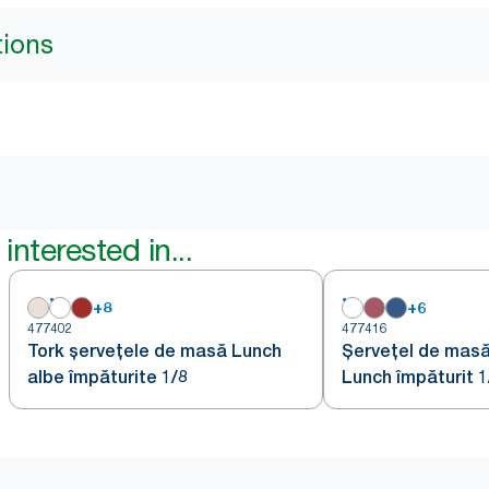
tions
interested in...
+
8
+
6
477402
477416
Tork șervețele de masă Lunch
Șervețel de masă
albe împăturite 1/8
Lunch împăturit 1