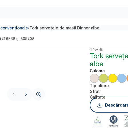
/
 convenționale
Tork șervețele de masă Dinner albe
și
2216538
509208
478746
Tork șerveț
albe
Culoare
Tip pliere
Strat
Calitate
Descărcare