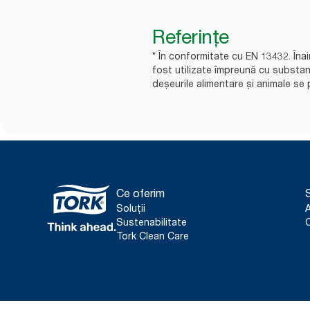
Referințe
* În conformitate cu EN 13432. Înai
fost utilizate împreună cu substa
deșeurile alimentare și animale se p
Ce oferim
S
Soluții
Sustenabilitate
C
Tork Clean Care