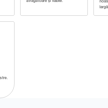
atrăgătoare și fiabile.
noas
largă
stre.