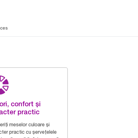
ces
ori, confort și
acter practic
riți meselor culoare și
cter practic cu șervețelele