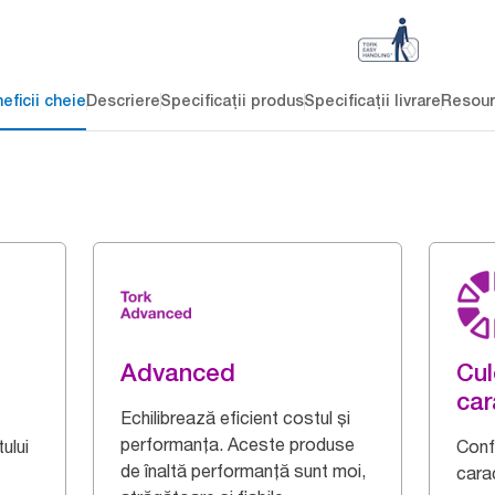
eficii cheie
Descriere
Specificații produs
Specificații livrare
Resour
Advanced
Cul
car
Echilibrează eficient costul și
performanța. Aceste produse
ului
Confe
de înaltă performanță sunt moi,
cara