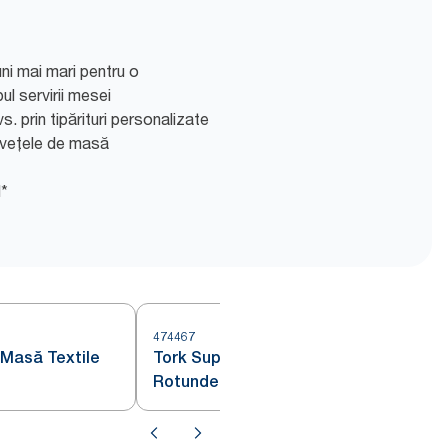
ni mai mari pentru o
ul servirii mesei
s. prin tipărituri personalizate
ervețele de masă
l*
474467
4
 Masă Textile
Tork Suporturi pentru Pahare
Rotunde Insisi Alb