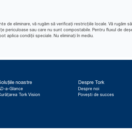
nte de eliminare, vă rugăm să verificați restricțiile locale. Vă rugăm 
nțe periculoase sau care nu sunt compostabile. Pentru fluxul de deș
ot aplica condiții speciale. Nu eliminați în mediu.​
oluțiile noastre
Despre Tork
AD-a-Glance
Despre noi
urățarea Tork Vision
Povești de succes