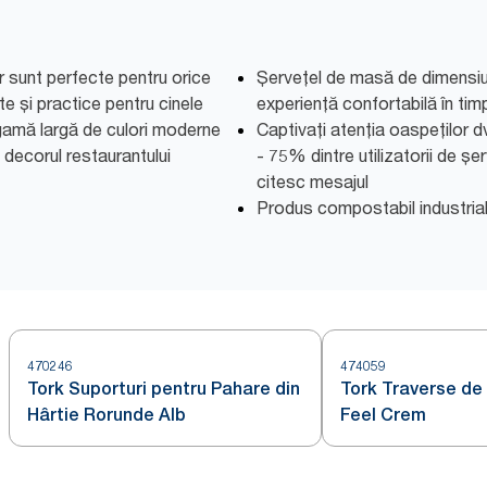
 sunt perfecte pentru orice
Șervețel de masă de dimensiu
te și practice pentru cinele
experiență confortabilă în timp
 gamă largă de culori moderne
Captivați atenția oaspeților dv
 decorul restaurantului
- 75% dintre utilizatorii de ș
citesc mesajul
Produs compostabil industria
470246
474059
Tork Suporturi pentru Pahare din
Tork Traverse de
Hârtie Rorunde Alb
Feel Crem