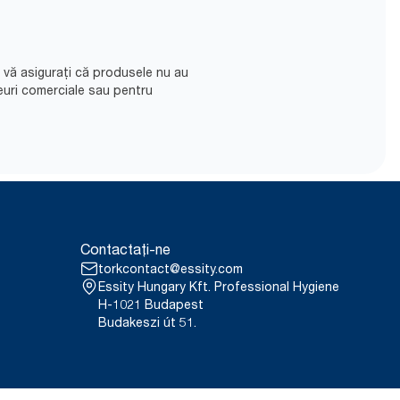
să vă asigurați că produsele nu au
euri comerciale sau pentru
Contactați-ne
torkcontact@essity.com
Essity Hungary Kft. Professional Hygiene
H-1021 Budapest
Budakeszi út 51.