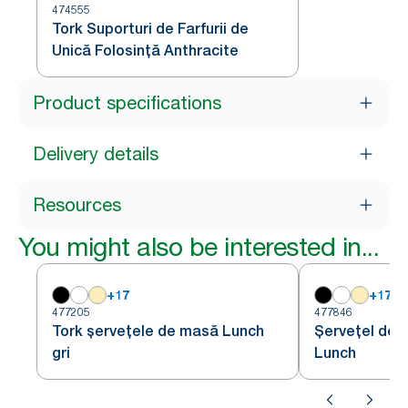
474555
Tork Suporturi de Farfurii de
Unică Folosință Anthracite
Product specifications
Delivery details
Resources
You might also be interested in...
+
17
+
17
477205
477846
Tork șervețele de masă Lunch
Șervețel de 
gri
Lunch