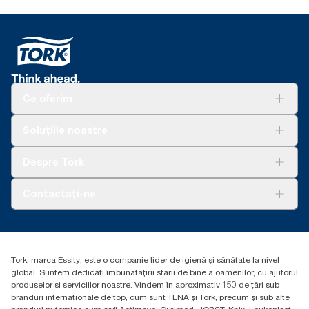
Ce oferim
Soluții
Soluțiile noastre
Sustenabilitate
Tork Clean Care
AD-a-Glance
Despre Tork
Curățarea Tork Vision
Despre noi
Contactați-ne
Povești de succes
torkcontact@essity.com
Essity Hungary Kft. Professional Hygiene
H-1021 Budapest
Tork, marca Essity, este o companie lider de igienă și sănătate la nivel
Budakeszi út 51.
global. Suntem dedicați îmbunătățirii stării de bine a oamenilor, cu ajutorul
produselor și serviciilor noastre. Vindem în aproximativ 150 de țări sub
branduri internaționale de top, cum sunt TENA și Tork, precum și sub alte