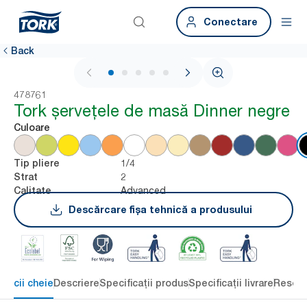
Conectare
Back
1 / 5
478761
Tork șervețele de masă Dinner negre
Culoare
1/4
Tip pliere
2
Strat
Advanced
Calitate
Descărcare fișa tehnică a produsului
eficii cheie
Descriere
Specificații produs
Specificații livrare
Resour