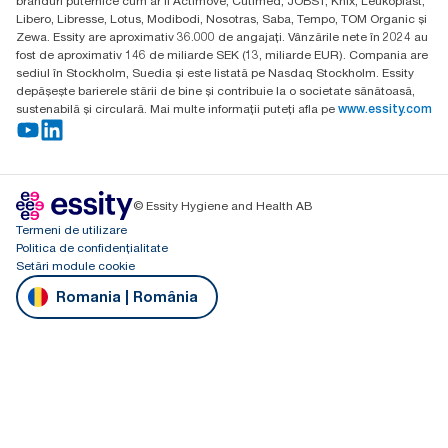
branduri puternice cum ar fi Actimove, Cutimed, JOBST, Knix, Leukoplast,
Libero, Libresse, Lotus, Modibodi, Nosotras, Saba, Tempo, TOM Organic și
Zewa. Essity are aproximativ 36.000 de angajați. Vânzările nete în 2024 au
fost de aproximativ 146 de miliarde SEK (13, miliarde EUR). Compania are
sediul în Stockholm, Suedia și este listată pe Nasdaq Stockholm. Essity
depășește barierele stării de bine și contribuie la o societate sănătoasă,
sustenabilă și circulară. Mai multe informații puteți afla pe
www.essity.com
© Essity Hygiene and Health AB
Termeni de utilizare
Politica de confidențialitate
Setări module cookie
Romania | România