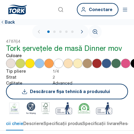
Conectare
Back
1 / 5
478764
Tork șervețele de masă Dinner mov
Culoare
1/4
Tip pliere
2
Strat
Advanced
Calitate
Descărcare fișa tehnică a produsului
eficii cheie
Descriere
Specificații produs
Specificații livrare
Resour