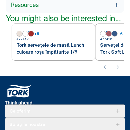
Resources
You might also be interested in...
+
8
+
6
477417
477418
Tork șervețele de masă Lunch
Șervețel de 
culoare roșu împăturite 1/8
Tork Soft Lun
Ce oferim
Soluții
Soluțiile noastre
Sustenabilitate