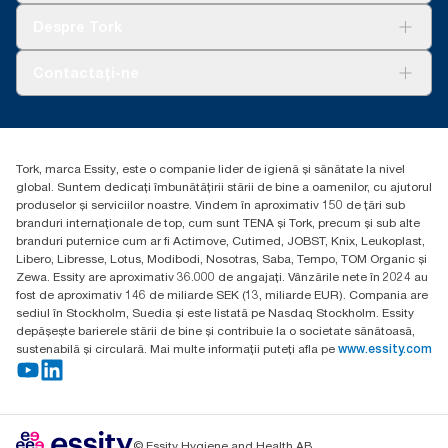
Tork Clean Care
AD-a-Glance
Despre Tork
Curățarea Tork Vision
Despre noi
Contactați-ne
Povești de succes
torkcontact@essity.com
Essity Hungary Kft. Professional Hygiene
H-1021 Budapest
Tork, marca Essity, este o companie lider de igienă și sănătate la nivel
Budakeszi út 51.
global. Suntem dedicați îmbunătățirii stării de bine a oamenilor, cu ajutorul
produselor și serviciilor noastre. Vindem în aproximativ 150 de țări sub
branduri internaționale de top, cum sunt TENA și Tork, precum și sub alte
branduri puternice cum ar fi Actimove, Cutimed, JOBST, Knix, Leukoplast,
Libero, Libresse, Lotus, Modibodi, Nosotras, Saba, Tempo, TOM Organic și
Zewa. Essity are aproximativ 36.000 de angajați. Vânzările nete în 2024 au
fost de aproximativ 146 de miliarde SEK (13, miliarde EUR). Compania are
sediul în Stockholm, Suedia și este listată pe Nasdaq Stockholm. Essity
depășește barierele stării de bine și contribuie la o societate sănătoasă,
sustenabilă și circulară. Mai multe informații puteți afla pe
www.essity.com
© Essity Hygiene and Health AB