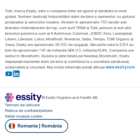
H-1021 Budapest
Tork, marca Essity, este o companie lider de igienă și sănătate la nivel
Budakeszi út 51.
global. Suntem dedicați îmbunătățirii stării de bine a oamenilor, cu ajutorul
produselor și serviciilor noastre. Vindem în aproximativ 150 de țări sub
branduri internaționale de top, cum sunt TENA și Tork, precum și sub alte
branduri puternice cum ar fi Actimove, Cutimed, JOBST, Knix, Leukoplast,
Libero, Libresse, Lotus, Modibodi, Nosotras, Saba, Tempo, TOM Organic și
Zewa. Essity are aproximativ 36.000 de angajați. Vânzările nete în 2024 au
fost de aproximativ 146 de miliarde SEK (13, miliarde EUR). Compania are
sediul în Stockholm, Suedia și este listată pe Nasdaq Stockholm. Essity
depășește barierele stării de bine și contribuie la o societate sănătoasă,
sustenabilă și circulară. Mai multe informații puteți afla pe
www.essity.com
© Essity Hygiene and Health AB
Termeni de utilizare
Politica de confidențialitate
Setări module cookie
Romania | România