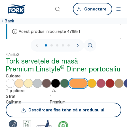
Conectare
Back
Acest produs înlocuiește
478851
1 / 5
478852
Tork șervețele de masă
®
Premium Linstyle
Dinner portocaliu
Culoare
1/4
Tip pliere
1
Strat
Premium
Calitate
Descărcare fișa tehnică a produsului