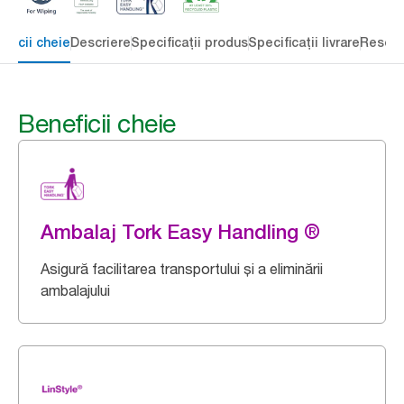
eficii cheie
Descriere
Specificații produs
Specificații livrare
Resour
Beneficii cheie
Ambalaj Tork Easy Handling ®
Asigură facilitarea transportului și a eliminării
ambalajului