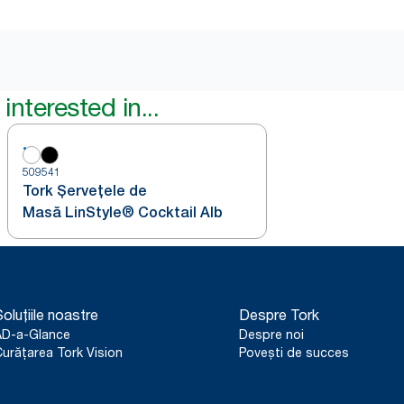
interested in...
509541
Tork Șervețele de
Masă LinStyle® Cocktail Alb
oluțiile noastre
Despre Tork
AD-a-Glance
Despre noi
urățarea Tork Vision
Povești de succes