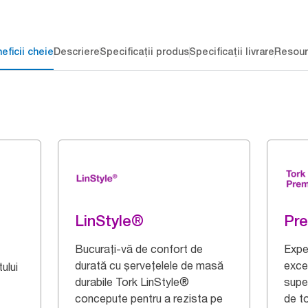
eficii cheie
Descriere
Specificații produs
Specificații livrare
Resour
LinStyle®
Pr
Bucurați-vă de confort de
Expe
durată cu șervețelele de masă
exce
ului
durabile Tork LinStyle®
supe
concepute pentru a rezista pe
de t