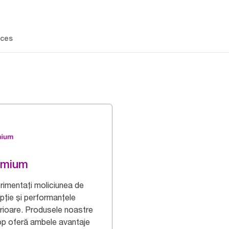
ces
emium
rimentați moliciunea de
pție și performanțele
rioare. Produsele noastre
op oferă ambele avantaje