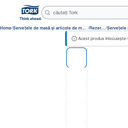
/
/
/
Home
Șervețele de masă și articole de masă
Rezerve
Acest produs înlocuiește
1 of 5