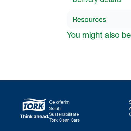
Resources
You might also be 
Ce oferim
S
Soluții
Sustenabilitate
C
Tork Clean Care