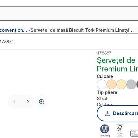
/
Șervețele convenționale
Șervețel de masă Biscuit Tork Premium Linstyle®
478874
478887
Șervețel de
Premium Lin
Culoare
Tip pliere
Strat
Calitate
Descărcare