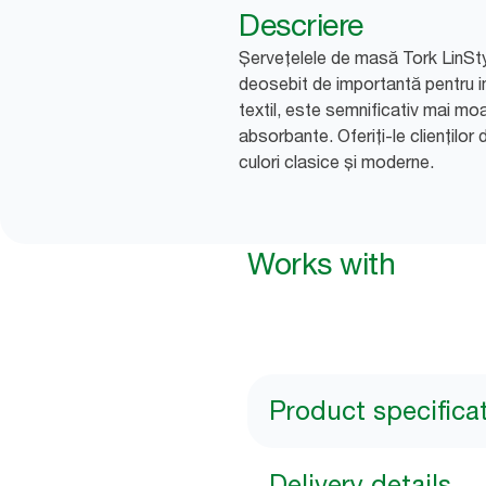
Descriere
Șervețelele de masă Tork LinStyl
deosebit de importantă pentru i
textil, este semnificativ mai mo
absorbante. Oferiți-le cliențil
culori clasice și moderne.
Works with
Product specifica
Delivery details