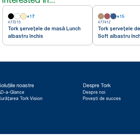
+
17
+
15
477215
477412
Tork șervețele de masă Lunch
Tork șervețele d
albastru închis
Soft albastru înc
oluțiile noastre
Despre Tork
AD-a-Glance
Despre noi
urățarea Tork Vision
Povești de succes