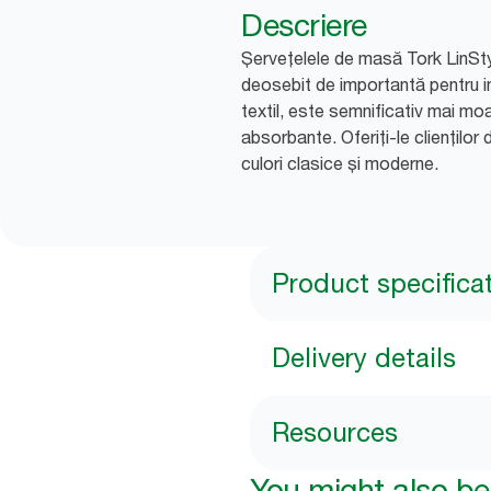
Descriere
Șervețelele de masă Tork LinStyl
deosebit de importantă pentru i
textil, este semnificativ mai mo
absorbante. Oferiți-le cliențil
culori clasice și moderne.
Product specifica
Delivery details
Resources
You might also be 