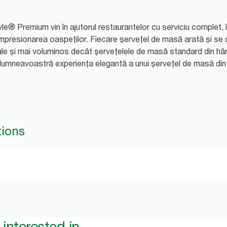
e® Premium vin în ajutorul restaurantelor cu serviciu complet, 
mpresionarea oaspeților. Fiecare șervețel de masă arată și se
ale și mai voluminos decât șervețelele de masă standard din hârti
or dumneavoastră experiența elegantă a unui șervețel de masă di
tions
interested in...