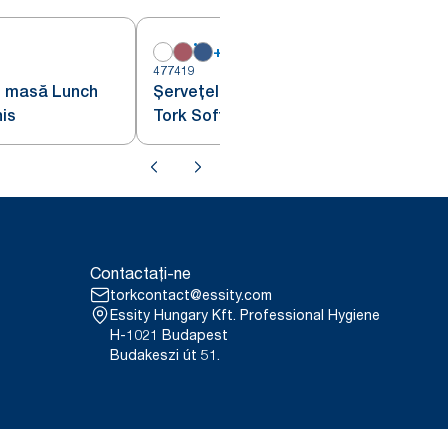
+
6
477419
4
e masă Lunch
Șervețel de masă albastru închis
his
Tork Soft Lunch împăturit 1/8
Contactați-ne
torkcontact@essity.com
Essity Hungary Kft. Professional Hygiene
H-1021 Budapest
Budakeszi út 51.