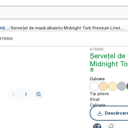
/
Șervețele convenționale
Șervețel de masă albastru Midnight Tork Premium Linstyle®
478856
478888
Șervețel de
Midnight To
®
Culoare
Tip pliere
Strat
Calitate
Descărcare