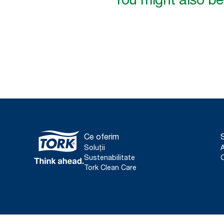
Ce oferim
S
Soluții
Sustenabilitate
C
Tork Clean Care