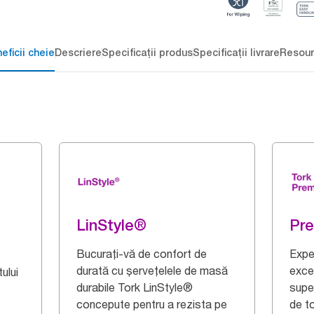
eficii cheie
Descriere
Specificații produs
Specificații livrare
Resour
LinStyle®
Pr
Bucurați-vă de confort de
Expe
durată cu șervețelele de masă
exce
ului
durabile Tork LinStyle®
supe
concepute pentru a rezista pe
de t