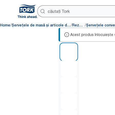
/
/
/
Home
Șervețele de masă și articole de masă
Rezerve
Acest produs înlocuiește
1 of 5