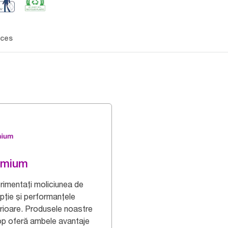
ces
emium
rimentați moliciunea de
pție și performanțele
rioare. Produsele noastre
op oferă ambele avantaje