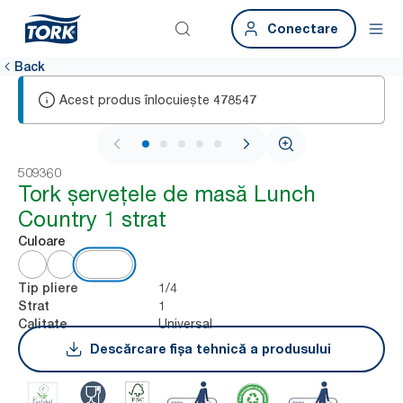
Conectare
Back
Acest produs înlocuiește
478547
1 / 5
509360
Tork șervețele de masă Lunch
Country 1 strat
Culoare
1/4
Tip pliere
1
Strat
Universal
Calitate
Descărcare fișa tehnică a produsului