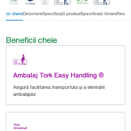
eficii cheie
Descriere
Specificații produs
Specificații livrare
Resour
Beneficii cheie
Ambalaj Tork Easy Handling ®
Asigură facilitarea transportului și a eliminării
ambalajului