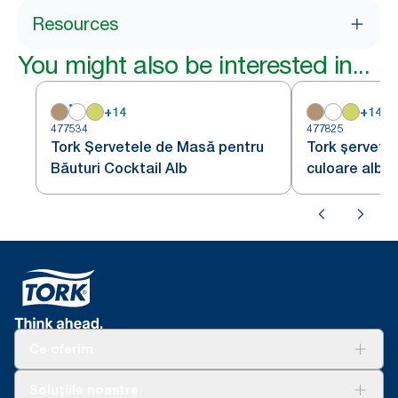
Resources
You might also be interested in...
+
14
+
14
477534
477825
Tork Șervetele de Masă pentru
Tork șervețe
Băuturi Cocktail Alb
culoare albas
Ce oferim
Soluții
Soluțiile noastre