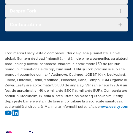
Sustenabilitate
Tork Clean Care
AD-a-Glance
Despre Tork
Curățarea Tork Vision
Despre noi
Contactați-ne
Povești de succes
torkcontact@essity.com
Essity Hungary Kft. Professional Hygiene
H-1021 Budapest
Tork, marca Essity, este o companie lider de igienă și sănătate la nivel
Budakeszi út 51.
global. Suntem dedicați îmbunătățirii stării de bine a oamenilor, cu ajutorul
produselor și serviciilor noastre. Vindem în aproximativ 150 de țări sub
branduri internaționale de top, cum sunt TENA și Tork, precum și sub alte
branduri puternice cum ar fi Actimove, Cutimed, JOBST, Knix, Leukoplast,
Libero, Libresse, Lotus, Modibodi, Nosotras, Saba, Tempo, TOM Organic și
Zewa. Essity are aproximativ 36.000 de angajați. Vânzările nete în 2024 au
fost de aproximativ 146 de miliarde SEK (13, miliarde EUR). Compania are
sediul în Stockholm, Suedia și este listată pe Nasdaq Stockholm. Essity
depășește barierele stării de bine și contribuie la o societate sănătoasă,
sustenabilă și circulară. Mai multe informații puteți afla pe
www.essity.com