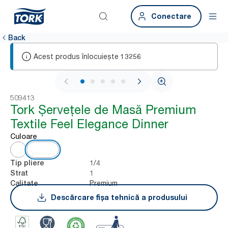
Conectare
Back
Acest produs înlocuiește
13256
1 / 6
509413
Tork Șervețele de Masă Premium
Textile Feel Elegance Dinner
Culoare
1/4
Tip pliere
1
Strat
Premium
Calitate
Descărcare fișa tehnică a produsului