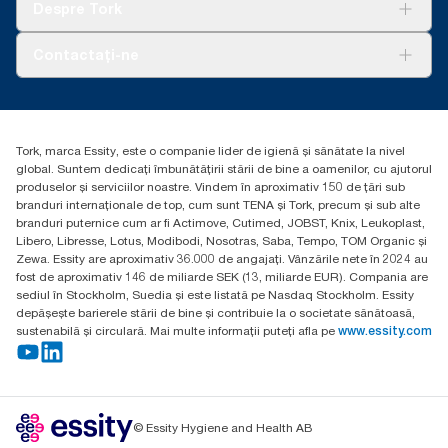
AD-a-Glance
Despre Tork
Curățarea Tork Vision
Despre noi
Contactați-ne
Povești de succes
torkcontact@essity.com
Essity Hungary Kft. Professional Hygiene
H-1021 Budapest
Tork, marca Essity, este o companie lider de igienă și sănătate la nivel
Budakeszi út 51.
global. Suntem dedicați îmbunătățirii stării de bine a oamenilor, cu ajutorul
produselor și serviciilor noastre. Vindem în aproximativ 150 de țări sub
branduri internaționale de top, cum sunt TENA și Tork, precum și sub alte
branduri puternice cum ar fi Actimove, Cutimed, JOBST, Knix, Leukoplast,
Libero, Libresse, Lotus, Modibodi, Nosotras, Saba, Tempo, TOM Organic și
Zewa. Essity are aproximativ 36.000 de angajați. Vânzările nete în 2024 au
fost de aproximativ 146 de miliarde SEK (13, miliarde EUR). Compania are
sediul în Stockholm, Suedia și este listată pe Nasdaq Stockholm. Essity
depășește barierele stării de bine și contribuie la o societate sănătoasă,
sustenabilă și circulară. Mai multe informații puteți afla pe
www.essity.com
© Essity Hygiene and Health AB