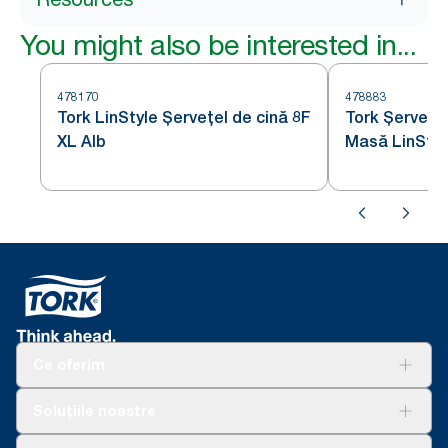
You might also be interested in...
478170
478883
Tork LinStyle Șervețel de cină 8F
Tork Șervețe
XL Alb
Masă LinStyl
Ce oferim
Soluții
Soluțiile noastre
Sustenabilitate
Tork Clean Care