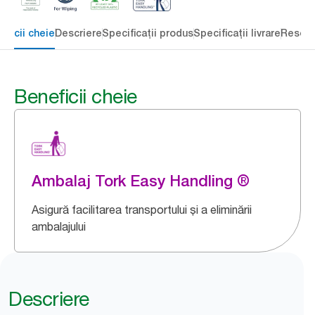
eficii cheie
Descriere
Specificații produs
Specificații livrare
Resour
Beneficii cheie
Ambalaj Tork Easy Handling ®
Asigură facilitarea transportului și a eliminării
ambalajului
Descriere