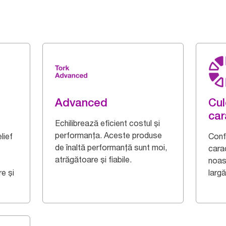
Advanced
Cul
car
Echilibrează eficient costul și
performanța. Aceste produse
lief
Confe
de înaltă performanță sunt moi,
cara
atrăgătoare și fiabile.
noas
e și
largă