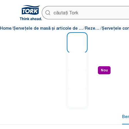
/
/
/
Home
Șervețele de masă și articole de masă
Rezerve
1 of 4
Nou
Ben