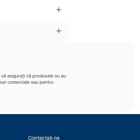
să vă asigurați că produsele nu au
euri comerciale sau pentru
Contactați-ne