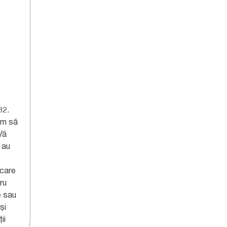
32.
găm să
 Vă
 au
 care
ru
e sau
și
ii