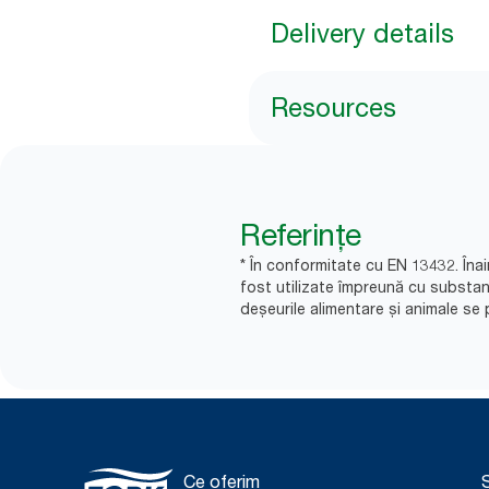
Delivery details
Resources
Referințe
* În conformitate cu EN 13432. Înai
fost utilizate împreună cu substa
deșeurile alimentare și animale se p
Ce oferim
S