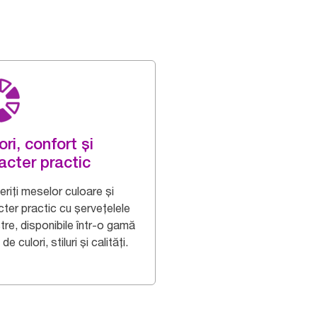
ori, confort și
acter practic
riți meselor culoare și
cter practic cu șervețelele
tre, disponibile într-o gamă
 de culori, stiluri și calități.