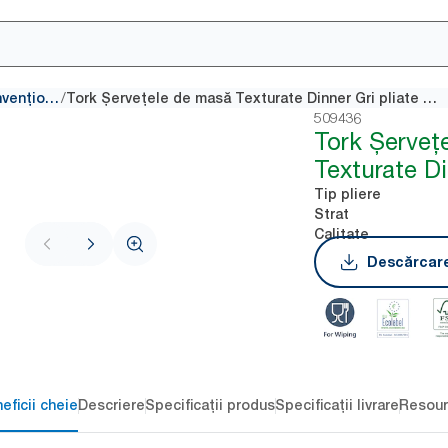
/
Șervețele convenționale
Tork Șervețele de masă Texturate Dinner Gri pliate în 8
509436
Tork Șerveț
Texturate Di
Tip pliere
Strat
Calitate
Descărcare
eficii cheie
Descriere
Specificații produs
Specificații livrare
Resour