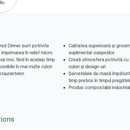
u.​
ed Dinner sunt potrivite
Calitatea superioară și grosim
 Imprimarea în relief micro
suplimentar oaspeților
i moi, fiind în același timp
Creați atmosfera potrivită cu 
nibile în mai multe culori
culori și design-uri
staurantelor.
Șervețelele de masă împăturit
timp prețios în timpul pregătirii 
Produs compostabil industria
tions