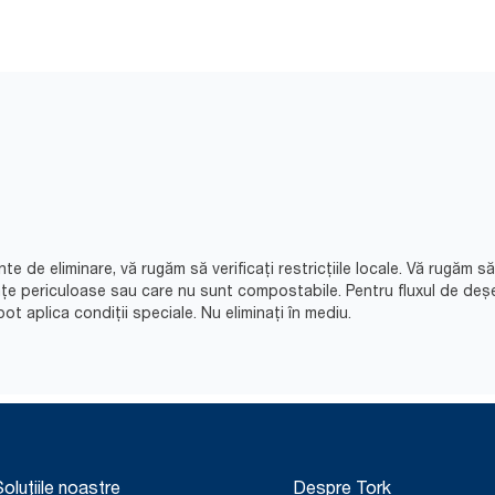
nte de eliminare, vă rugăm să verificați restricțiile locale. Vă rugăm 
nțe periculoase sau care nu sunt compostabile. Pentru fluxul de deș
ot aplica condiții speciale. Nu eliminați în mediu.​
oluțiile noastre
Despre Tork