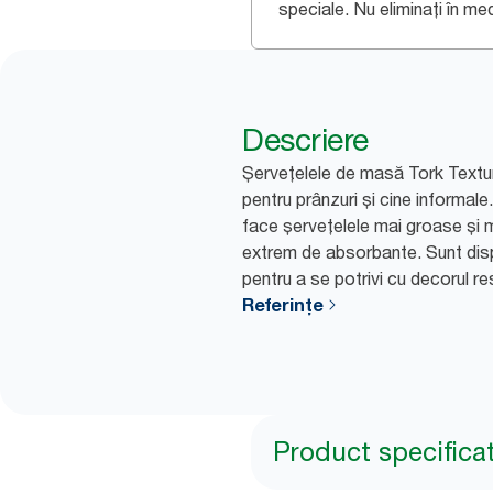
speciale. Nu eliminați în medi
Descriere
Șervețelele de masă Tork Textur
pentru prânzuri și cine informale.
face șervețelele mai groase și ma
extrem de absorbante. Sunt dispo
pentru a se potrivi cu decorul re
Referințe
Product specifica