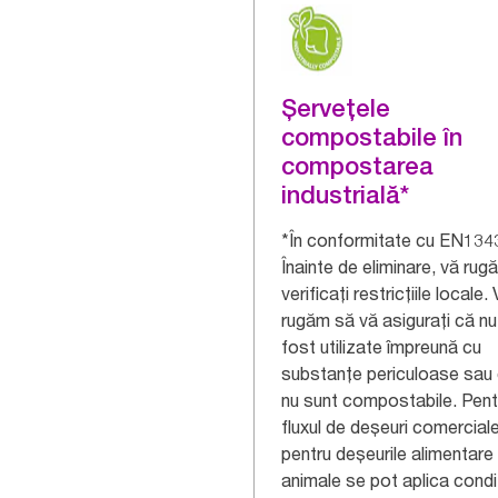
Șervețele
compostabile în
compostarea
industrială*
*În conformitate cu EN134
Înainte de eliminare, vă ru
verificați restricțiile locale.
rugăm să vă asigurați că nu
fost utilizate împreună cu
substanțe periculoase sau
nu sunt compostabile. Pent
fluxul de deșeuri comercial
pentru deșeurile alimentare 
animale se pot aplica condiț