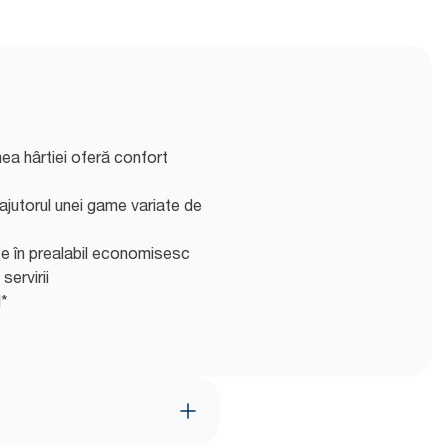
ea hârtiei oferă confort
ajutorul unei game variate de
e în prealabil economisesc
servirii
l*