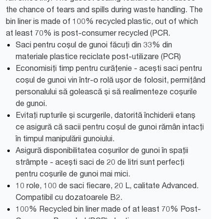
the chance of tears and spills during waste handling. The
bin liner is made of 100% recycled plastic, out of which
at least 70% is post-consumer recycled (PCR.
Saci pentru coșul de gunoi făcuți din 33% din
materiale plastice reciclate post-utilizare (PCR)
Economisiți timp pentru curățenie - acești saci pentru
coșul de gunoi vin într-o rolă ușor de folosit, permițând
personalului să golească și să realimenteze coșurile
de gunoi.
Evitați rupturile și scurgerile, datorită închiderii etanș
ce asigură că sacii pentru coșul de gunoi rămân intacți
în timpul manipulării gunoiului.
Asigură disponibilitatea coșurilor de gunoi în spații
strâmpte - acești saci de 20 de litri sunt perfecți
pentru coșurile de gunoi mai mici.
10 role, 100 de saci fiecare, 20 L, calitate Advanced.
Compatibil cu dozatoarele B2.
100% Recycled bin liner made of at least 70% Post-