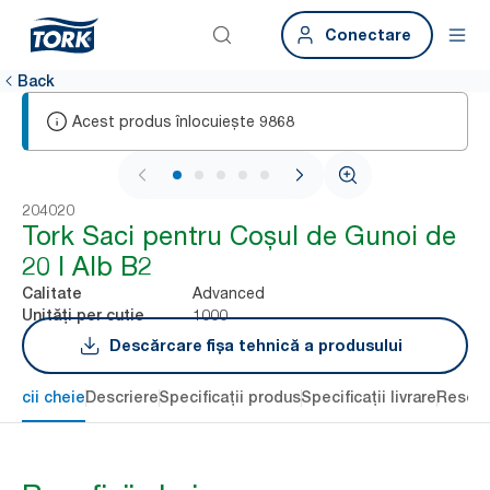
Conectare
Back
Acest produs înlocuiește
9868
1 / 5
204020
Tork Saci pentru Coșul de Gunoi de
20 l Alb B2
Advanced
Calitate
1000
Unități per cutie
Descărcare fișa tehnică a produsului
eficii cheie
Descriere
Specificații produs
Specificații livrare
Resour