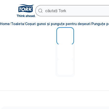
/
/
/
Home
Toaleta
Coșuri gunoi și punguțe pentru deșeuri
Punguțe p
1 of 3