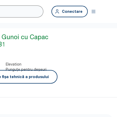
Conectare
e Gunoi cu Capac
B1
Elevation
Punguțe pentru deșeuri
 fișa tehnică a produsului