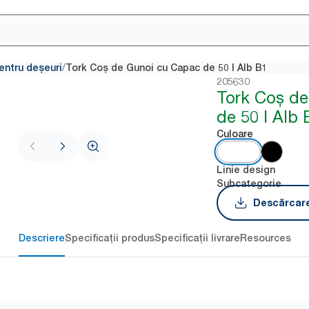
/
entru deșeuri
Tork Coș de Gunoi cu Capac de 50 l Alb B1
205630
Tork Coș d
de 50 l Alb 
Culoare
Linie design
Subcategorie
Descărcare
Descriere
Specificații produs
Specificații livrare
Resources