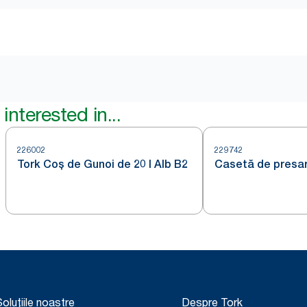
interested in...
226002
229742
Tork Coș de Gunoi de 20 l Alb B2
Casetă de presar
oluțiile noastre
Despre Tork