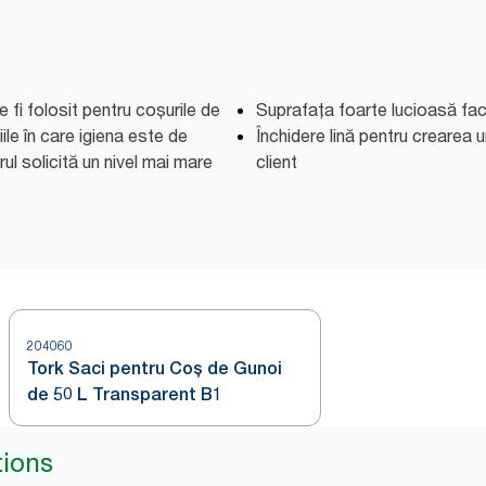
fi folosit pentru coșurile de
Suprafața foarte lucioasă fac
țiile în care igiena este de
Închidere lină pentru crearea 
ul solicită un nivel mai mare
client
204060
Tork Saci pentru Coș de Gunoi
de 50 L Transparent B1
tions