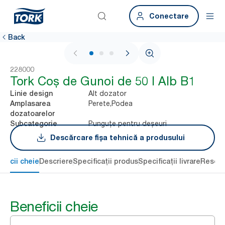
Conectare
Back
1 / 3
228000
Tork Coș de Gunoi de 50 l Alb B1
Alt dozator
Linie design
Perete,Podea
Amplasarea
dozatoarelor
Punguțe pentru deșeuri
Subcategorie
Descărcare fișa tehnică a produsului
eficii cheie
Descriere
Specificații produs
Specificații livrare
Resour
Beneficii cheie