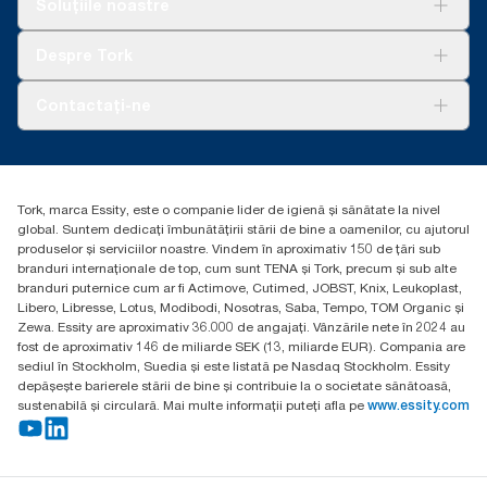
Soluțiile noastre
Sustenabilitate
Tork Clean Care
AD-a-Glance
Despre Tork
Curățarea Tork Vision
Despre noi
Contactați-ne
Povești de succes
torkcontact@essity.com
Essity Hungary Kft. Professional Hygiene
H-1021 Budapest
Tork, marca Essity, este o companie lider de igienă și sănătate la nivel
Budakeszi út 51.
global. Suntem dedicați îmbunătățirii stării de bine a oamenilor, cu ajutorul
produselor și serviciilor noastre. Vindem în aproximativ 150 de țări sub
branduri internaționale de top, cum sunt TENA și Tork, precum și sub alte
branduri puternice cum ar fi Actimove, Cutimed, JOBST, Knix, Leukoplast,
Libero, Libresse, Lotus, Modibodi, Nosotras, Saba, Tempo, TOM Organic și
Zewa. Essity are aproximativ 36.000 de angajați. Vânzările nete în 2024 au
fost de aproximativ 146 de miliarde SEK (13, miliarde EUR). Compania are
sediul în Stockholm, Suedia și este listată pe Nasdaq Stockholm. Essity
depășește barierele stării de bine și contribuie la o societate sănătoasă,
sustenabilă și circulară. Mai multe informații puteți afla pe
www.essity.com