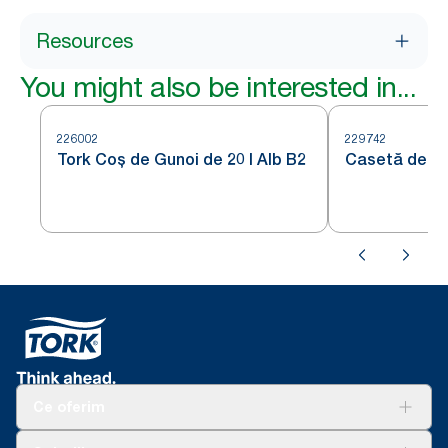
Resources
You might also be interested in...
226002
229742
Tork Coș de Gunoi de 20 l Alb B2
Casetă de pr
Ce oferim
Soluții