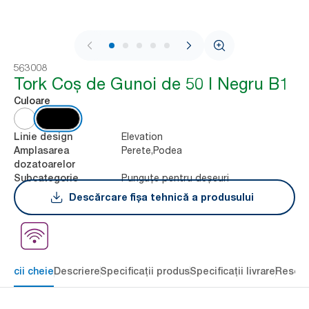
1 / 5
563008
Tork Coș de Gunoi de 50 l Negru B1
Culoare
Elevation
Linie design
Perete,Podea
Amplasarea
dozatoarelor
Punguțe pentru deșeuri
Subcategorie
Descărcare fișa tehnică a produsului
eficii cheie
Descriere
Specificații produs
Specificații livrare
Resour