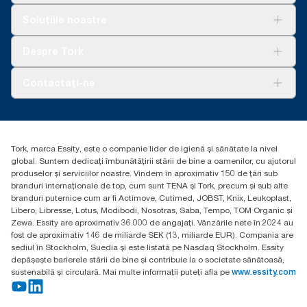
Soluții
Soluțiile noastre
Sustenabilitate
Tork Clean Care
AD-a-Glance
Despre Tork
Curățarea Tork Vision
Despre noi
Contactați-ne
Povești de succes
torkcontact@essity.com
Essity Hungary Kft. Professional Hygiene
H-1021 Budapest
Tork, marca Essity, este o companie lider de igienă și sănătate la nivel
Budakeszi út 51.
global. Suntem dedicați îmbunătățirii stării de bine a oamenilor, cu ajutorul
produselor și serviciilor noastre. Vindem în aproximativ 150 de țări sub
branduri internaționale de top, cum sunt TENA și Tork, precum și sub alte
branduri puternice cum ar fi Actimove, Cutimed, JOBST, Knix, Leukoplast,
Libero, Libresse, Lotus, Modibodi, Nosotras, Saba, Tempo, TOM Organic și
Zewa. Essity are aproximativ 36.000 de angajați. Vânzările nete în 2024 au
fost de aproximativ 146 de miliarde SEK (13, miliarde EUR). Compania are
sediul în Stockholm, Suedia și este listată pe Nasdaq Stockholm. Essity
depășește barierele stării de bine și contribuie la o societate sănătoasă,
sustenabilă și circulară. Mai multe informații puteți afla pe
www.essity.com